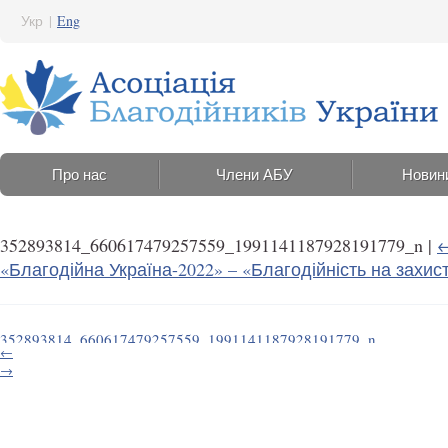
Укр
|
Eng
Про нас
Члени АБУ
Новин
352893814_660617479257559_1991141187928191779_n
|
«Благодійна Україна-2022» – «Благодійність на захист
352893814_660617479257559_1991141187928191779_n
←
13 Червня 2023 15:25
→