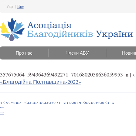
Укр
|
Eng
Про нас
Члени АБУ
Новин
357675064_594364369492271_7016802058636059953_n
|
«Благодійна Полтавщина-2022»
357675064_594364369492271_7016802058636059953_n
←
3 Липня 2023 18:40
→