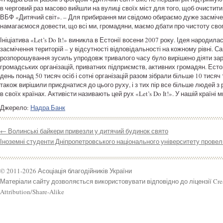
в черговий раз масово вийшли на вулиці своїх міст для того, щоб очистити
ВБФ «Дитячий світ». – Для прибирання ми свідомо обираємо дуже засміче
намагаємося довести, що всі ми, громадяни, маємо дбати про чистоту свого
Ініціатива «Let’s Do It!» виникла в Естонії восени 2007 року. Ідея народила
засмічення територій – у відсутності відповідальності на кожному рівні. С
розпорошування зусиль упродовж тривалого часу було вирішено діяти зараз
громадських організацій, приватних підприємств, активних громадян. Естонц
день понад 50 тисяч осіб і сотні організацій разом зібрали більше 10 тисяч т
також вирішили приєднатися до цього руху, і з тих пір все більше людей з
в своїх країнах. Активісти називають цей рух «Let’s Do It!». У нашій країні 
Джерело:
Надра Банк
←
Волинські байкери привезли у дитячий будинок свято
Іноземні студенти Дніпропетровського національного університету провел
© 2011-2026 Асоціація благодійників України
Матеріали сайту дозволяється використовувати відповідно до ліцензії Cr
Attribution/Share-Alike