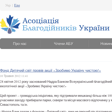
Укр
|
Eng
Про нас
Члени АБУ
Новин
Фонд Дитячий світ провів акції «Зробимо Україну чистою!»
10 Травня 2012 11:41
28 квітня 2012 року заснований Надра Банком Всеукраїнський благодійний
екологічної акції «Зробимо Україну чистою!»
Цей проект – громадська ініціатива, яку підтримали мешканці більш ніж 100 
учасники заходу прибирали парки, сквери та місця масового відпочинку у м
Севастополь та ін.
«Надра Банк разом з фондом «Дитячий світ» вже не перший рік підтримуют