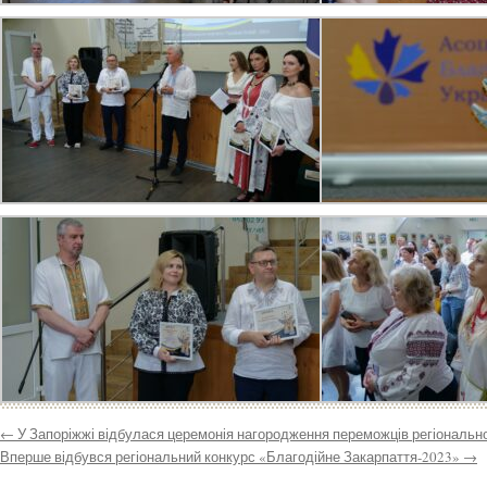
←
У Запоріжжі відбулася церемонія нагородження переможців регіональн
Вперше відбувся регіональний конкурс «Благодійне Закарпаття-2023»
→