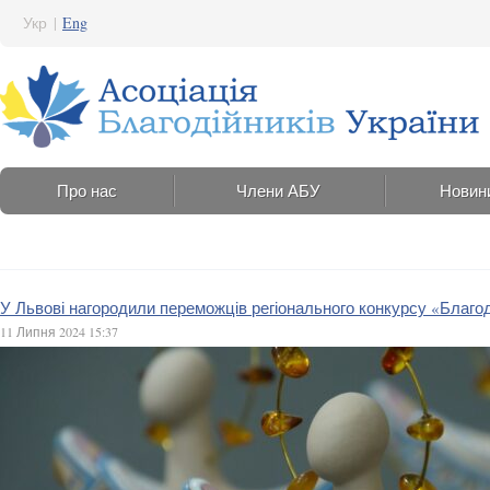
Укр
|
Eng
Про нас
Члени АБУ
Новин
У Львові нагородили переможців регіонального конкурсу «Благо
11 Липня 2024 15:37