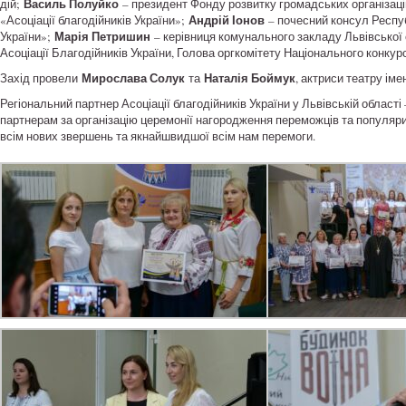
Василь Полуйко
дій;
– президент Фонду розвитку громадських організаці
Андрій Іонов
«Асоціації благодійників України»;
– почесний консул Республ
Марія Петришин
України»;
– керівниця комунального закладу Львівської
Асоціації Благодійників України, Голова оргкомітету Національного конкур
Мирослава Солук
Наталія Боймук
Захід провели
та
, актриси театру іме
Регіональний партнер Асоціації благодійників України у Львівській област
партнерам за організацію церемонії нагородження переможців та популяри
всім нових звершень та якнайшвидшої всім нам перемоги.