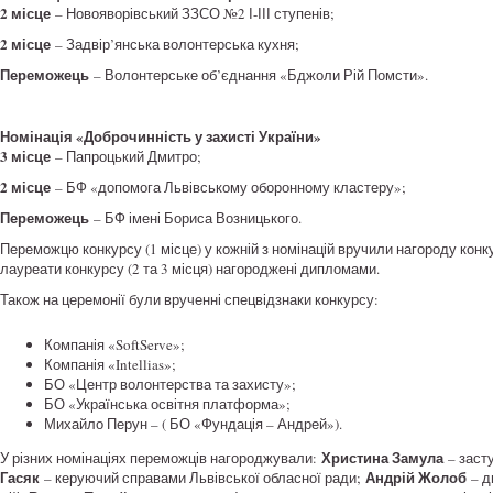
2 місце
– Новояворівський ЗЗСО №2 І-ІІІ ступенів;
2 місце
– Задвір’янська волонтерська кухня;
Переможець
– Волонтерське об’єднання «Бджоли Рій Помсти».
Номінація «Доброчинність у захисті України»
3 місце
– Папроцький Дмитро;
2 місце
– БФ «допомога Львівському оборонному кластеру»;
Переможець
– БФ імені Бориса Возницького.
Переможцю конкурсу (1 місце) у кожній з номінацій вручили нагороду кон
лауреати конкурсу (2 та 3 місця) нагороджені дипломами.
Також на церемонії були врученні спецвідзнаки конкурсу:
Компанія «SoftServe»;
Компанія «Intellias»;
БО «Центр волонтерства та захисту»;
БО «Українська освітня платформа»;
Михайло Перун – ( БО «Фундація – Андрей»).
Христина Замула
У різних номінаціях переможців нагороджували:
– засту
Гасяк
Андрій Жолоб
– керуючий справами Львівської обласної ради;
– д