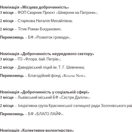
Номінація «Місцева доброчинність»
3 місце
– ФОП Сварник Проєкт «Шеврони на Патрони»;
2 місце
– Старікова Наталія Михайлівна;
2 місце
– Тітик Роман Богданович;
Переможець
– БФ «Розвиток громади».
Номінація «Доброчинність неурядового сектору»
3 місце
– ГО «Флора. бай. Петрів»;
2 місце
– Давидівський ліцей ім. Т. Г. Шевченка;
Переможець
– Благодійний фонд «Rescue Now».
Номінація «Доброчинність у соціальній сфері»
3 місце
– Львівський міський БФ «Сестри Даліли»;
2 місце
– Ініціативна група Красненської селищної ради Золочівського рай
Переможець
– БФ «БЛАГО ЛАЙФ».
Номінація «Колективне волонтерство»