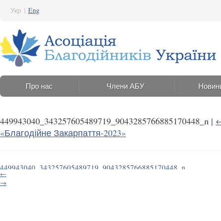
Укр
|
Eng
Про нас
Члени АБУ
Новин
449943040_343257605489719_9043285766885170448_n
|
«Благодійне Закарпаття-2023»
449943040_343257605489719_9043285766885170448_n
←
12 Липня 2024 13:58
→