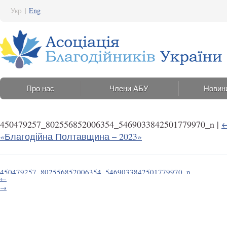
Укр
|
Eng
Про нас
Члени АБУ
Новин
450479257_802556852006354_5469033842501779970_n
|
«Благодійна Полтавщина – 2023»
450479257_802556852006354_5469033842501779970_n
←
17 Липня 2024 13:47
→