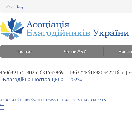
Укр
|
Eng
Про нас
Члени АБУ
Новин
450639154_802556815339691_1363728618980342716_n
|
«Благодійна Полтавщина – 2023»
450639154_802556815339691_1363728618980342716_n
←
17 Липня 2024 13:47
→