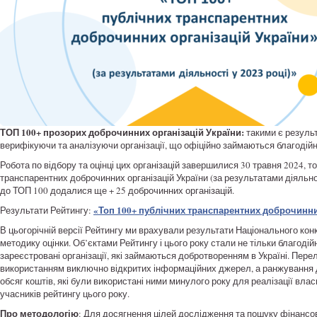
ТОП 100+ прозорих доброчинних організацій України:
такими є результ
верифікуючи та аналізуючи організації, що офіційно займаються благодійн
Робота по відбору та оцінці цих організацій завершилися 30 травня 2024, 
транспарентних доброчинних організацій України (за результатами діяльност
до ТОП 100 додалися ще + 25 доброчинних організацій.
«Топ 100+ публічних транспарентних доброчинних 
Результати Рейтингу:
В цьогорічній версії Рейтингу ми врахували результати Національного ко
методику оцінки. Об’єктами Рейтингу і цього року стали не тільки благодійн
зареєстровані організації, які займаються добротворенням в Україні. Перел
використанням виключно відкритих інформаційних джерел, а ранжування до
обсяг коштів, які були використані ними минулого року для реалізації влас
учасників рейтингу цього року.
Про методологію
: Для досягнення цілей дослідження та пошуку фінансово