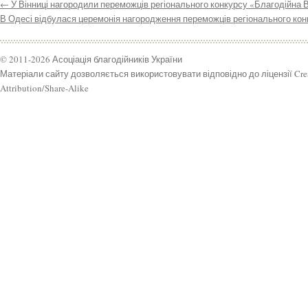
←
У Вінниці нагородили переможців регіонального конкурсу «Благодійна 
В Одесі відбулася церемонія нагородження переможців регіонального к
© 2011-2026 Асоціація благодійників України
Матеріали сайту дозволяється використовувати відповідно до ліцензії Cr
Attribution/Share-Alike