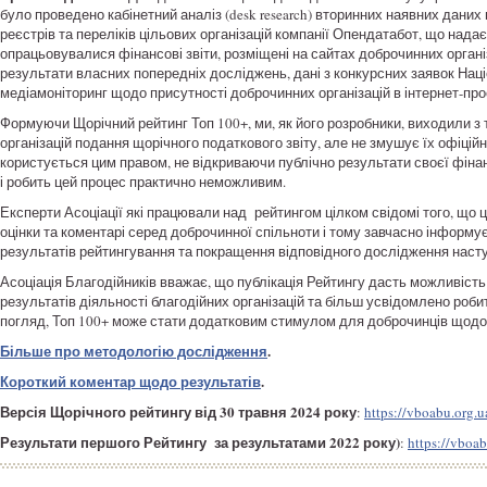
було проведено кабінетний аналіз (desk research) вторинних наявних даних
реєстрів та переліків цільових організацій компанії Опендатабот, що нада
опрацьовувалися фінансові звіти, розміщені на сайтах доброчинних організ
результати власних попередніх досліджень, дані з конкурсних заявок Нац
медіамоніторинг щодо присутності доброчинних організацій в інтернет-про
Формуючи Щорічний рейтинг Топ 100+, ми, як його розробники, виходили з 
організацій подання щорічного податкового звіту, але не змушує їх офіці
користується цим правом, не відкриваючи публічно результати своєї фінан
і робить цей процес практично неможливим.
Експерти Асоціації які працювали над рейтингом цілком свідомі того, що 
оцінки та коментарі серед доброчинної спільноти і тому завчасно інформує
результатів рейтингування та покращення відповідного дослідження насту
Асоціація Благодійників вважає, що публікація Рейтингу дасть можливіс
результатів діяльності благодійних організацій та більш усвідомлено робит
погляд, Топ 100+ може стати додатковим стимулом для доброчинців щодо б
Більше про методологію дослідження
.
Короткий коментар щодо результатів
.
Версія Щорічного рейтингу від 30 травня 2024 року
:
https://vboabu.org.
Результати першого Рейтингу
за результатами 2022 року)
:
https://vboa