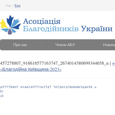
Укр
|
Eng
Про нас
Члени АБУ
Новин
457278807_916618577163747_2674014380699344658_n
|
«Благодійна Київщина-2023»
457278807_916618577163747_2674014380699344658_n
←
29 Серпня 2024 17:41
→