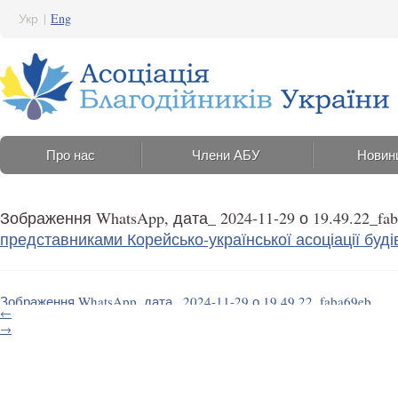
Укр
|
Eng
Про нас
Члени АБУ
Новин
Зображення WhatsApp, дата_ 2024-11-29 о 19.49.22_fa
представниками Корейсько-української асоціації буд
Зображення WhatsApp, дата_ 2024-11-29 о 19.49.22_faba69eb
←
2 Грудня 2024 12:27
→