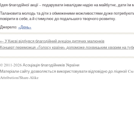
Ідея благодійної акції – подарувати інвалідам надію на майбутнє, дати їм 
Талановита молодь та діти з обмеженими можливостями дуже потребують пі
повірити в себе, а й стимулює до подальшого творчого розвитку.
Джерело:
«День»
←
У Києві відбувся благодійний аукціон дитячих малюнків
Концерт переможця «Голосу країни» допоможе лохвицьким хворим на ту
© 2011-2026 Асоціація благодійників України
Матеріали сайту дозволяється використовувати відповідно до ліцензії Cr
Attribution/Share-Alike