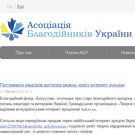
Укр
|
Eng
Про нас
Члени АБУ
Новин
Підтримати інвалідів відтепер можна через інтернет-аукціон
17 Липня 2012 15:11
Благодійний фонд «Богуслав» оголошує про старт благодійного аукціону «
питань інвалідів та ветеранів України, Громадською організацією «Творч
відомим всеукраїнським інтернет-аукціоном Aukro.ua.
Спільна акція передбачає продаж через найбільший інтернет-аукціон Укра
uid=23907063&spotlight_left=boguslav
) художніх робіт творчо обдарованої 
навколишній світ, їх роботи сповнені тепла і любові.