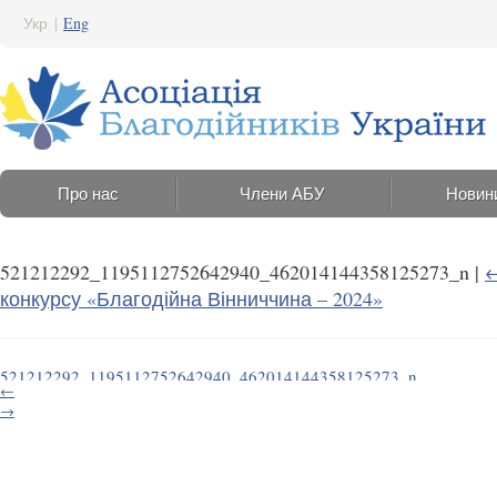
Укр
|
Eng
Про нас
Члени АБУ
Новин
521212292_1195112752642940_462014144358125273_n
|
конкурсу «Благодійна Вінниччина – 2024»
521212292_1195112752642940_462014144358125273_n
←
24 Липня 2025 15:15
→