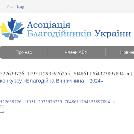
Укр
|
Eng
Про нас
Члени АБУ
Новин
522639726_1195112935976255_7048611764323897894_n
|
конкурсу «Благодійна Вінниччина – 2024»
522639726_1195112935976255_7048611764323897894_n
←
24 Липня 2025 15:15
→