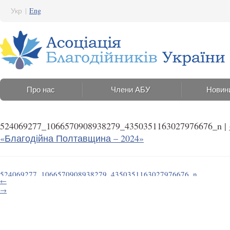
Укр
|
Eng
Про нас
Члени АБУ
Новин
524069277_1066570908938279_4350351163027976676_n
|
«Благодійна Полтавщина – 2024»
524069277_1066570908938279_4350351163027976676_n
←
29 Липня 2025 11:20
→