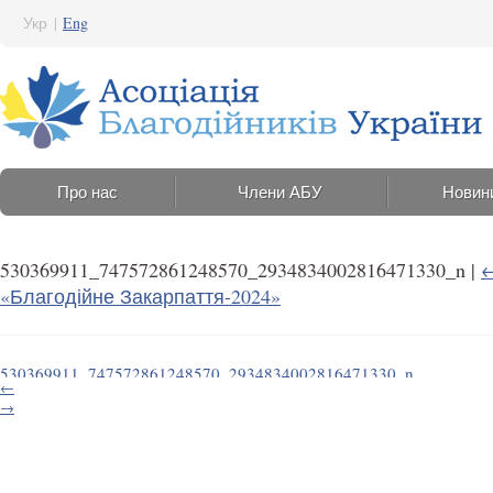
Укр
|
Eng
Про нас
Члени АБУ
Новин
530369911_747572861248570_2934834002816471330_n
|
«Благодійне Закарпаття-2024»
530369911_747572861248570_2934834002816471330_n
←
13 Серпня 2025 12:30
→