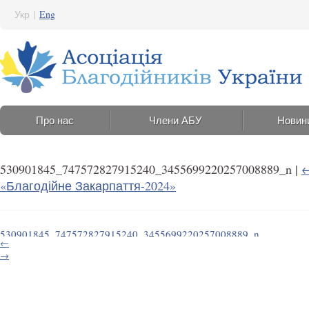
Укр
|
Eng
Про нас
Члени АБУ
Новин
530901845_747572827915240_3455699220257008889_n
|
«Благодійне Закарпаття-2024»
530901845_747572827915240_3455699220257008889_n
←
13 Серпня 2025 12:30
→