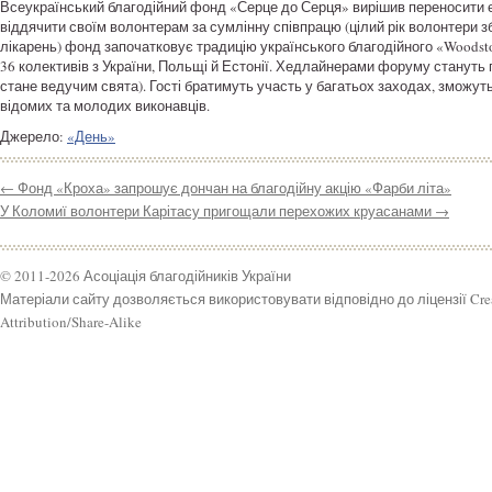
Всеукраїнський благодійний фонд «Серце до Серця» вирішив переносити єв
віддячити своїм волонтерам за сумлінну співпрацю (цілий рік волонтери 
лікарень) фонд започатковує традицію українського благодійного «Woodst
36 колективів з України, Польщі й Естонії. Хедлайнерами форуму стануть 
стане ведучим свята). Гості братимуть участь у багатьох заходах, зможу
відомих та молодих виконавців.
Джерело:
«День»
←
Фонд «Кроха» запрошує дончан на благодійну акцію «Фарби літа»
У Коломиї волонтери Карітасу пригощали перехожих круасанами
→
© 2011-2026 Асоціація благодійників України
Матеріали сайту дозволяється використовувати відповідно до ліцензії Cr
Attribution/Share-Alike