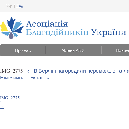
Укр
|
Eng
Про нас
Члени АБУ
Новин
IMG_2775
|
←
В Берліні нагородили переможців та л
Німеччина – Україні»
IMG_2775
←
27 Серпня 2025 12:23
→