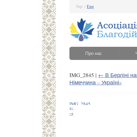
Укр
|
Eng
Про нас
IMG_2845
|
←
В Берліні н
Німеччина – Україні»
IMG_2845
←
27 Серпня 2025 12:23
→