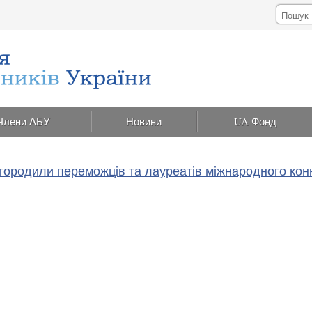
Члени АБУ
Новини
UA Фонд
агородили переможців та лауреатів міжнародного кон