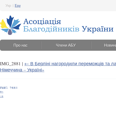
Укр
|
Eng
Про нас
Члени АБУ
Новин
IMG_2881
|
←
В Берліні нагородили переможців та л
Німеччина – Україні»
IMG_2881
←
27 Серпня 2025 12:23
→