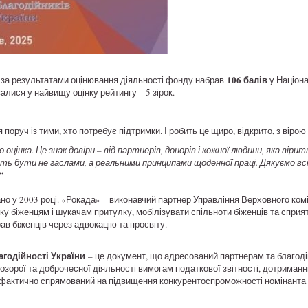
106 балів
за результатами оцінювання діяльності фонду набрав
у Націон
валися у найвищу оцінку рейтингу – 5 зірок.
 поруч із тими, хто потребує підтримки. І робить це щиро, відкрито, з вірою
 оцінка. Це знак довіри – від партнерів, донорів і кожної людини, яка вір
ть бути не гаслами, а реальними принципами щоденної праці.
Дякуємо вс
“
о у 2003 році. «Рокада» – виконавчий партнер Управління Верховного ком
 біженцям і шукачам притулку, мобілізувати спільноти біженців та сприяти 
ав біженців через адвокацію та просвіту.
годійності України
– це документ, що адресований партнерам та благодійн
розорої та доброчесної діяльності вимогам податкової звітності, дотриманн
та фактично спрямований на підвищення конкурентоспроможності номінанта 