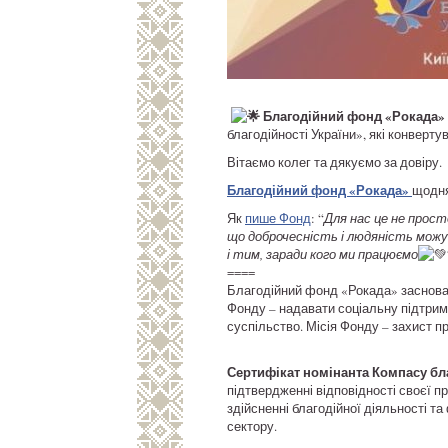
Благодійний фонд «Рокада»
благодійності України», які конверту
Вітаємо колег та дякуємо за довіру.
Благодійний фонд «Рокада»
щодня
Як
пише Фонд
: “
Для нас це не просто
що доброчесність і людяність можу
і тим, заради кого ми працюємо
====
Благодійний фонд «Рокада» заснован
Фонду – надавати соціальну підтримку
суспільство. Місія Фонду – захист пр
Сертифікат номінанта Компасу бла
підтвердженні відповідності своєї п
здійсненні благодійної діяльності 
сектору.