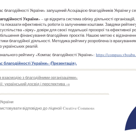
 благодійності України» запущений Асоціацією благодійників України у се
агодійності України
» – це відкрита система обліку діяльності організаці
ті та показати ефективність роботи із залученими коштами. Завдяки рейтинг
д суспільства «зірку» довіри для своєї подальшої прозорої та ефективної р
 збільшення фінансування благодійних проєктів. Нашою метою є відзначен
актики благодійної діяльності. Методика рейтингу розроблена із врахуванн
о українських реалій.
іонального рейтингу «Компас благодійності України»:
https://compass.vboabu.
 благодійності України» (Презентація).
з взаємодію з благодійними організаціями»
ії: український досвід і перспектива
→
 України
истовувати відповідно до ліцензії Creative Commons