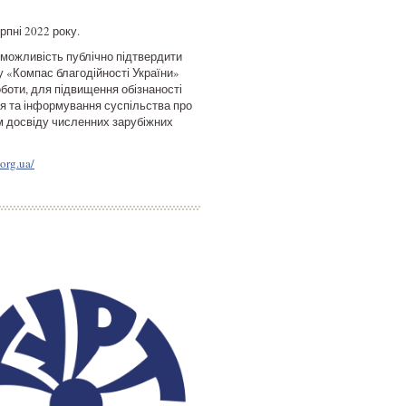
рпні 2022 року.
й, можливість публічно підтвердити
у «Компас благодійності України»
оботи, для підвищення обізнаності
ня та інформування суспільства про
ям досвіду численних зарубіжних
org.ua/