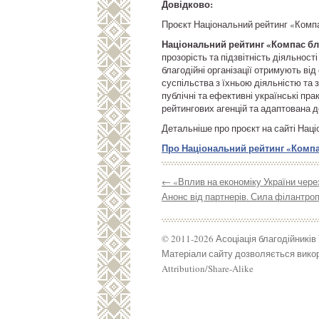
Довідково:
Проєкт Національний рейтинг «Компас
Національний рейтинг «Компас бл
прозорість та підзвітність діяльнос
благодійні організації отримують ві
суспільства з їхньою діяльністю та
публічні та ефективні українські пр
рейтингових агенцій та адаптована д
Детальніше про проєкт на сайті Нац
Про Національний рейтинг «Компас
←
«Вплив на економіку України чере
Анонс від партнерів. Сила філантроп
© 2011-2026 Асоціація благодійників
Матеріали сайту дозволяється викор
Attribution/Share-Alike