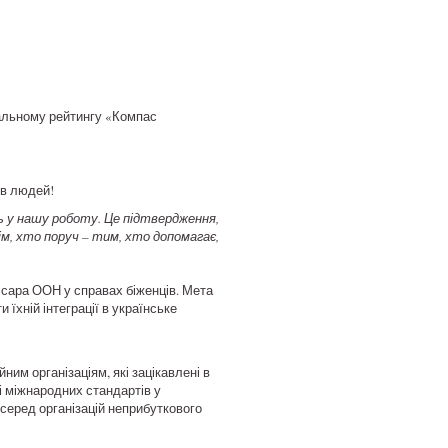
альному рейтингу «Компас
 в людей!
ить у нашу роботу. Це підтвердження,
ім, хто поруч – тим, хто допомагає,
ісара ООН у справах біженців. Мета
їхній інтеграції в українське
им організаціям, які зацікавлені в
і міжнародних стандартів у
серед організацій неприбуткового