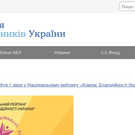
Члени АБУ
Новини
UA Фонд
ув 5 зірок у Національному рейтингу «Компас Благодійності Ук