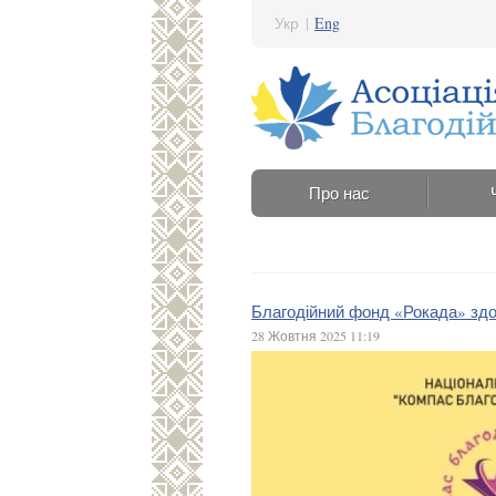
Укр
|
Eng
Про нас
Благодійний фонд «Рокада» здоб
28 Жовтня 2025 11:19