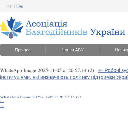
Укр
|
Eng
Про нас
Члени АБУ
Новин
WhatsApp Image 2025-11-05 at 20.57.14 (2)
|
←
Робочі зу
інституціями, які визначають політику підтримки Укра
WhatsApp Image 2025-11-05 at 20.57.14 (2)
←
6 Листопада 2025 14:17
→