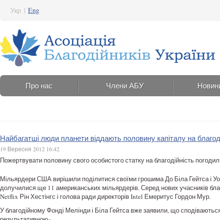
Укр
|
Eng
Про нас
Члени АБУ
Новин
Найбагатші люди планети віддають половину капіталу на благод
19 Вересня 2012 16:42
Пожертвувати половину свого особистого статку на благодійність погоди
Мільярдери США вирішили поділитися своїми грошима До Біла Гейтса і Уо
долучилися ще 11 американських мільярдерів. Серед нових учасників благо
Netflix Рін Хестінгс і голова ради директорів Intel Емеритус Гордон Мур.
У благодійному Фонді Мелінди і Біла Гейтса вже заявили, що сподівають
результативною».