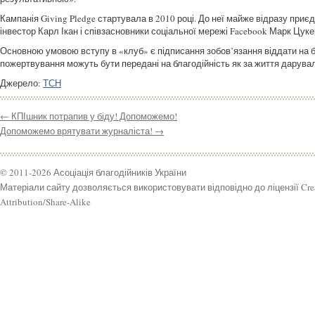
Кампанія Giving Pledge стартувала в 2010 році. До неї майже відразу пр
інвестор Карл Ікан і співзасновники соціальної мережі Facebook Марк Цукер
Основною умовою вступу в «клуб» є підписання зобов’язання віддати на б
пожертвування можуть бути передані на благодійність як за життя дарувальн
Джерело:
ТСН
←
КПІшник потрапив у біду! Допоможемо!
Допоможемо врятувати журналіста!
→
© 2011-2026 Асоціація благодійників України
Матеріали сайту дозволяється використовувати відповідно до ліцензії Cr
Attribution/Share-Alike