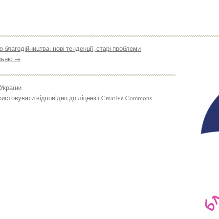
 благодійництва: нові тенденції, старі проблеми
альню
→
 України
истовувати відповідно до ліцензії Creative Commons