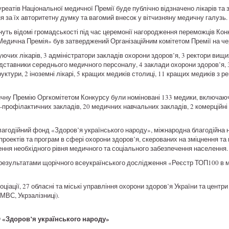
реатів Національної медичної Премії буде публічно відзначено лікарів та
ня за їх авторитетну думку та вагомий внесок у вітчизняну медичну галузь.
нуть відомі громадськості під час церемонії нагородження переможців Кон
едична Премія» був затверджений Організаційним комітетом Премії на чер
уючих лікарів, 3 адміністратори закладів охорони здоров’я, 3 ректори вищ
едставники середнього медичного персоналу, 4 заклади охорони здоров’я, 
уктури, 2 іноземні лікарі, 5 кращих медиків столиці, 11 кращих медиків з ре
чну Премію Оргкомітетом Конкурсу були номіновані 133 медики, включаю
профілактичних закладів, 20 медичних навчальних закладів, 2 комерційні с
лагодійний фонд «Здоров’я українського народу», міжнародна благодійна
 проектів та програм в сфері охорони здоров’я, скерованих на зміцнення т
ення необхідного рівня медичного та соціального забезпечення населення.
результатами щорічного всеукраїнського дослідження «Реєстр ТОП100 в м
ціації, 27 обласні та міські управління охорони здоров’я України та центр
МВС, Укрзалізниці).
 «Здоров’я українського народу»