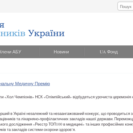
Члени АБУ
Новини
UA Фонд
іональну Медичну Премію
али «Хол Чемпіонів» НСК «Олімпійський» відбудеться урочиста церемонія
рший в Україні незалежний та незаангажований конкурс, що проводиться з
ацівників та лікарняно-профілактичних закладів нашої держави. Переможц
кого дослідження «Реєстр ТОП100 в медицині» та інших професійних конк
ків та закладів системи охорони здоров’я.