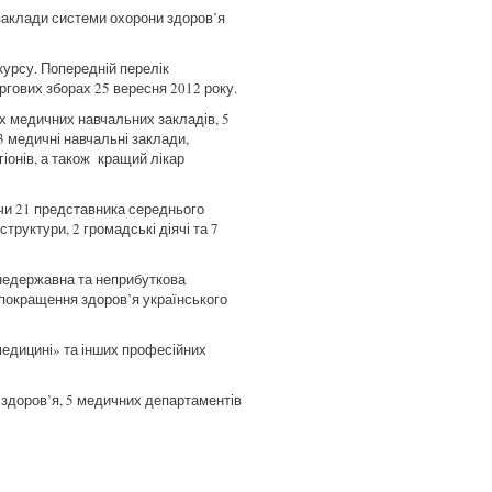
 заклади системи охорони здоров’я
курсу. Попередній перелік
гових зборах 25 вересня 2012 року.
их медичних навчальних закладів, 5
3 медичні навчальні заклади,
гіонів, а також кращий лікар
чи 21 представника середнього
труктури, 2 громадські діячі та 7
 недержавна та неприбуткова
а покращення здоров’я українського
едицині» та інших професійних
и здоров’я, 5 медичних департаментів