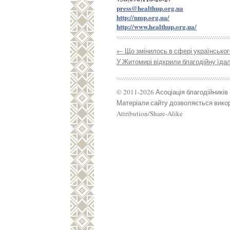
press@healthup.org.ua
http://nmp.org.ua/
http://www.healthup.org.ua/
←
Що змінилось в сфері українського
У Житомирі відкрили благодійну їд
© 2011-2026 Асоціація благодійників
Матеріали сайту дозволяється викор
Attribution/Share-Alike