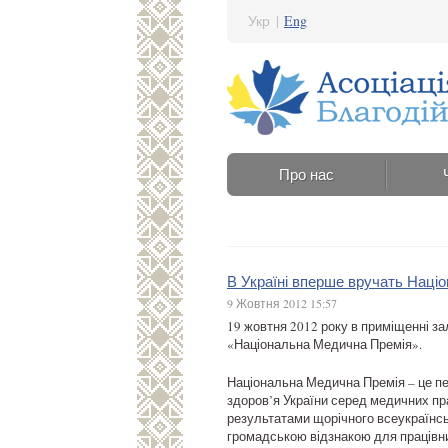
Укр
|
Eng
Про нас
В Україні вперше вручать Нац
9 Жовтня 2012 15:57
19 жовтня 2012 року в приміщенні з
«Національна Медична Премія».
Національна Медична Премія – це пе
здоров’я України серед медичних пр
результатами щорічного всеукраїнсь
громадською відзнакою для працівни