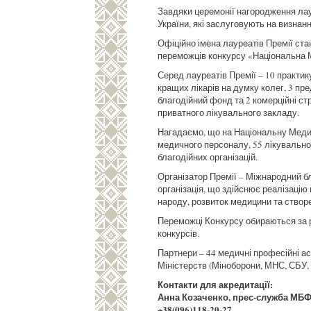
Завдяки церемонії нагородження лау
України, які заслуговують на визнан
Офіційно імена лауреатів Премії ста
переможців конкурсу «Національна М
Серед лауреатів Премії – 10 практик
кращих лікарів на думку колег, 3 пр
благодійний фонд та 2 комерційні стр
приватного лікувального закладу.
Нагадаємо, що на Національну Меди
медичного персоналу, 55 лікувально-
благодійних організацій.
Організатор Премії – Міжнародний б
організація, що здійснює реалізацію
народу, розвиток медицини та створ
Переможці Конкурсу обираються за 
конкурсів.
Партнери – 44 медичні професійні асо
Міністерств (Міноборони, МНС, СБУ, 
Контакти для акредитації:
Анна Козаченко, прес-служба МБФ
+38(096)118-20-27