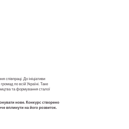
 співпраці. До ініціативи
громад по всій Україні. Таке
вництва та формування сталої
понувати нове. Конкурс створено
хоче вплинути на його розвиток.