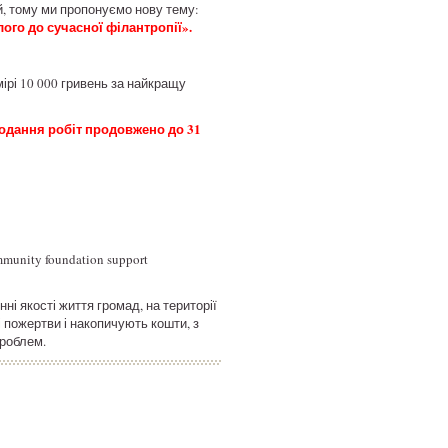
й, тому ми пропонуємо нову тему:
ого до сучасної філантропії».
ірі 10 000 гривень за найкращу
одання робіт продовжено до 31
unity foundation support
ні якості життя громад, на території
 пожертви і накопичують кошти, з
проблем.