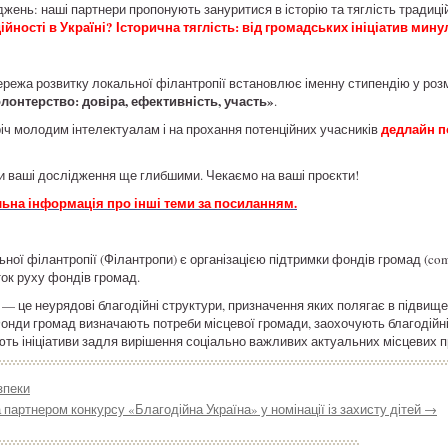
жень: наші партнери пропонують зануритися в історію та тяглість традиці
ності в Україні? Історична тяглість: від громадських ініціатив минул
режа розвитку локальної філантропії встановлює іменну стипендію у розм
олонтерство: довіра, ефективність, участь»
.
дедлайн п
іч молодим інтелектуалам і на прохання потенційних учасників
и ваші дослідження ще глибшими. Чекаємо на ваші проєкти!
альна інформація про інші теми за посиланням.
ої філантропії (Філантропи) є організацією підтримки фондів громад (comm
иток руху фондів громад.
 — це неурядові благодійні структури, призначення яких полягає в підвищен
Фонди громад визначають потреби місцевої громади, заохочують благодійні
ть ініціативи задля вирішення соціально важливих актуальних місцевих 
зпеки
партнером конкурсу «Благодійна Україна» у номінації із захисту дітей
→