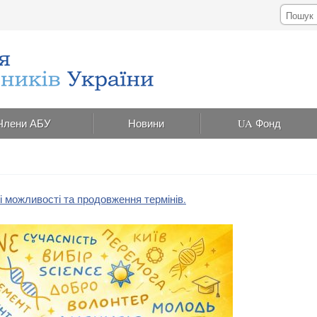
Члени АБУ
Новини
UA Фонд
ві можливості та продовження термінів.