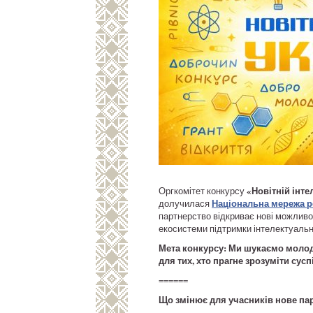
«Новітній інте
Оргкомітет конкурсу
Національна мережа р
долучилася
партнерство відкриває нові можливо
екосистеми підтримки інтелектуальни
Мета конкурсу: Ми шукаємо молоди
для тих, хто прагне зрозуміти сус
======
Що змінює для учасників нове па