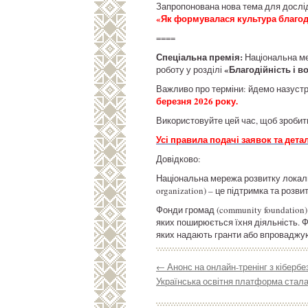
Запропонована нова тема для дослід
«Як формувалася культура благодій
====
Спеціальна премія:
Національна ме
«Благодійність і в
роботу у розділі
Важливо про терміни: йдемо назустр
березня 2026 року.
Використовуйте цей час, щоб зробит
Усі правила подачі заявок та дет
Довідково:
Національна мережа розвитку локальн
organization) – це підтримка та розв
Фонди громад (community foundation)
яких поширюється їхня діяльність. 
яких надають гранти або впроваджую
←
Анонс на онлайн-тренінг з кібербе
Українська освітня платформа стала 