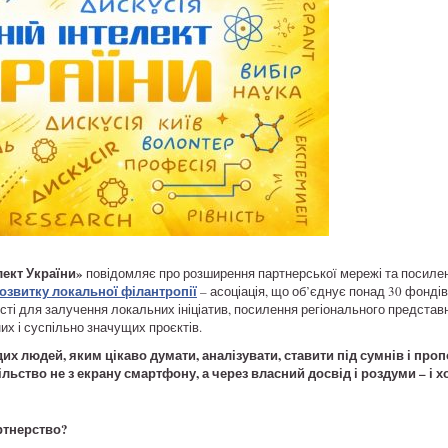
лект України»
повідомляє про розширення партнерської мережі та посилення
озвитку локальної філантропії
– асоціація, що об’єднує понад 30 фондів 
сті для залучення локальних ініціатив, посилення регіонального предста
х і суспільно значущих проєктів.
х людей, яким цікаво думати, аналізувати, ставити під сумнів і про
пільство не з екрану смартфону, а через власний досвід і роздуми – і 
ртнерство?