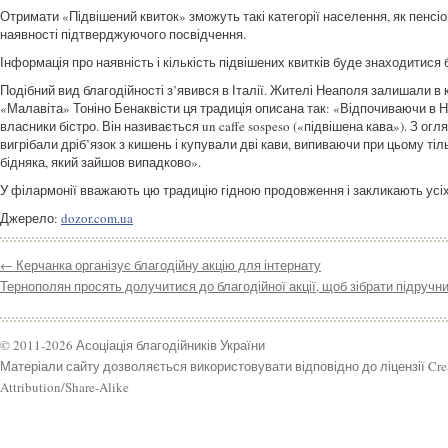
Отримати «Підвішений квиток» зможуть такі категорії населення, як пенсіон
наявності підтверджуючого посвідчення.
Інформація про наявність і кількість підвішених квитків буде знаходитися б
Подібний вид благодійності з’явився в Італії. Жителі Неаполя залишали в 
«Малавіта» Тоніно Бенаквісти ця традиція описана так: «Відпочиваючи в Н
власники бістро. Він називається un caffe sospeso («підвішена кава»). З огл
вигрібали дріб’язок з кишень і купували дві кави, випиваючи при цьому ті
бідняка, який зайшов випадково».
У філармонії вважають цю традицію гідною продовження і закликають усіх 
Джерело:
dozor.com.ua
←
Керчанка організує благодійну акцію для інтернату
Тернополян просять долучитися до благодійної акції, щоб зібрати підручн
© 2011-2026 Асоціація благодійників України
Матеріали сайту дозволяється використовувати відповідно до ліцензії Cr
Attribution/Share-Alike