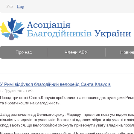
Укр
|
Eng
Про нас
Члени АБУ
Новин
У Римі відбувся благодійний велорейд Санта-Клаусів
17 Грудня 2012 13:53
Понад три сотні Санта-Клаусів проїхалися на велосипедах вулицями Рима
та зібрати кошти на благодійність.
Заїзд розпочали від Великого цирку. Маршрут пролягав повз усі відомі па
кількість глядачів та учасників. Кошти, які вдалося зібрати від участі в за
сподіваються, що велопробігом зможуть привернути увагу влади на пробле
Ванеса Бузанча, учасниця велопробігу: «Це чудовий спосіб розслабитися у 