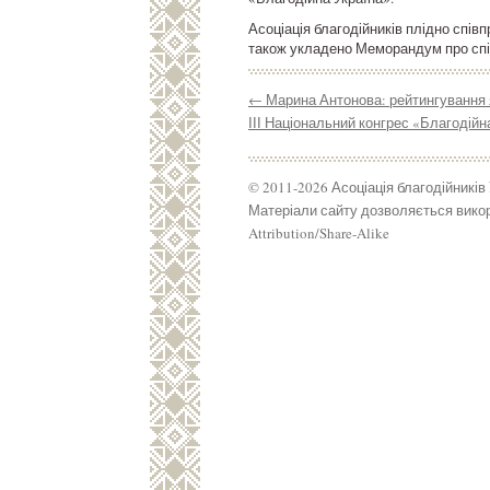
Асоціація благодійників плідно спі
також укладено Меморандум про спі
←
Марина Антонова: рейтингування я
ІІІ Національний конгрес «Благод
© 2011-2026 Асоціація благодійників
Матеріали сайту дозволяється викор
Attribution/Share-Alike