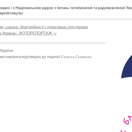
впрацює і з Національною радою з питань телебачення та радіомовлення Ук
вробітництво.
к «оцінка» благодійності і дороговказ для донора
ійна Україна». ФОТОРЕПОРТАЖ
→
 України
истовувати відповідно до ліцензії Creative Commons