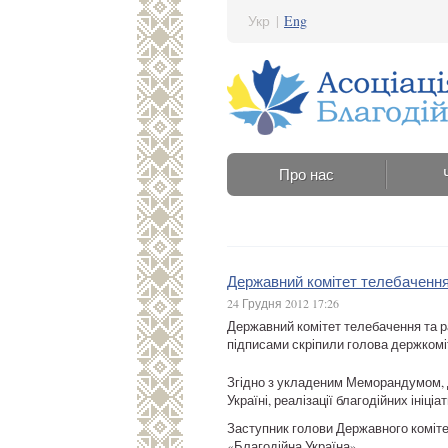
Укр
|
Eng
Про нас
Державний комітет телебачення 
24 Грудня 2012 17:26
Державний комітет телебачення та р
підписами скріпили голова держкомі
Згідно з укладеним Меморандумом, Д
Україні, реалізації благодійних ініці
Заступник голови Державного коміте
«Благодійна Україна».