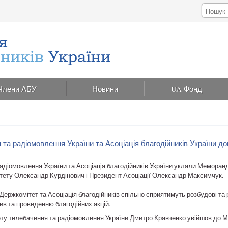
Члени АБУ
Новини
UA Фонд
та радіомовлення України та Асоціація благодійників України д
адіомовлення України та Асоціація благодійників України уклали Меморан
тету Олександр Курдінович і Президент Асоціації Олександр Максимчук.
ержкомітет та Асоціація благодійників спільно сприятимуть розбудові та 
атив та проведенню благодійних акцій.
ту телебачення та радіомовлення України Дмитро Кравченко увійшов до М