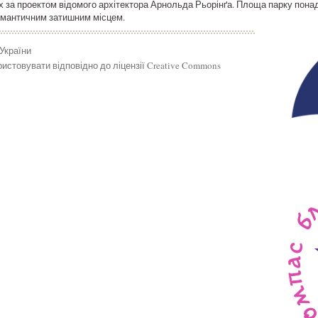
х за проектом відомого архітектора Арнольда Рьорінґа. Площа парку понад
омантичним затишним місцем.
 України
истовувати відповідно до ліцензії Creative Commons