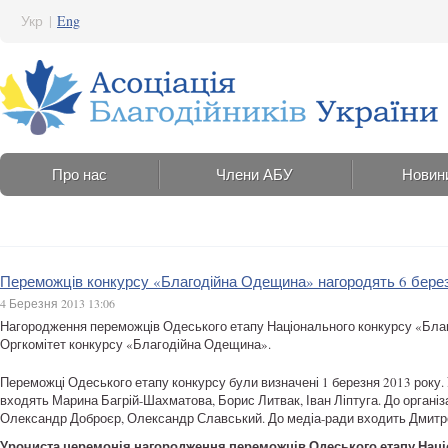
Укр
|
Eng
Про нас
Члени АБУ
Новин
Переможців конкурсу «Благодійна Одещина» нагородять 6 бере
4 Березня 2013 13:06
Нагородження переможців Одеського етапу Національного конкурсу «Благо
Оргкомітет конкурсу «Благодійна Одещина».
Переможці Одеського етапу конкурсу були визначені 1 березня 2013 року.
входять Марина Багрій-Шахматова, Борис Литвак, Іван Ліптуга. До організ
Олександр Доброєр, Олександр Славський. До медіа-ради входить Дмитр
Урочиста церемонія нагородження переможців Одеського етапу Націо