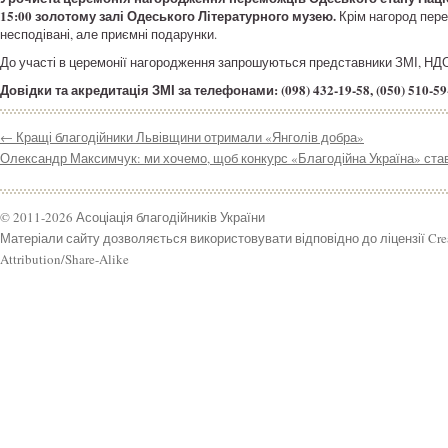
15:00 золотому залі Одеського Літературного музею.
Крім нагород пере
несподівані, але приємні подарунки.
До участі в церемонії нагородження запрошуються представники ЗМІ, НДО,
Довідки та акредитація ЗМІ за телефонами: (098) 432-19-58, (050) 510-59-
←
Кращі благодійники Львівщини отримали «Янголів добра»
Олександр Максимчук: ми хочемо, щоб конкурс «Благодійна Україна» ст
© 2011-2026 Асоціація благодійників України
Матеріали сайту дозволяється використовувати відповідно до ліцензії Cr
Attribution/Share-Alike