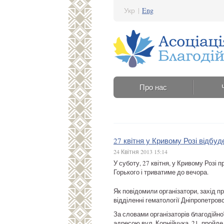
Укр
|
Eng
Про нас
27 квітня у Кривому Розі відбу
24 Квітня 2013 15:14
У суботу, 27 квітня, у Кривому Розі 
Горького і триватиме до вечора.
Як повідомили організатори, захід п
відділенні гематології Дніпропетровс
За словами організаторів благодійно
адресою вул. Корнійчука, 21, пройде 