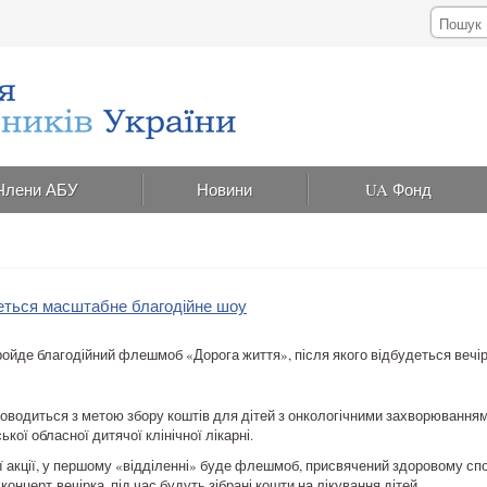
Члени АБУ
Новини
UA Фонд
деться масштабне благодійне шоу
пройде благодійний флешмоб «Дорога життя», після якого відбудеться вечірк
роводиться з метою збору коштів для дітей з онкологічними захворюваннями
ької обласної дитячої клінічної лікарні.
ї акції, у першому «відділенні» буде флешмоб, присвячений здоровому спосо
концерт-вечірка, під час будуть зібрані кошти на лікування дітей.