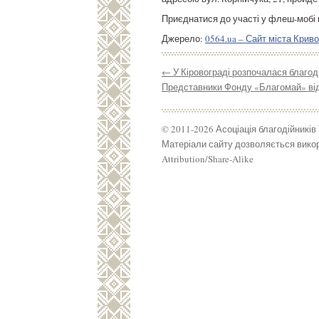
Приєднатися до участі у флеш-мобі
Джерело:
0564.ua – Сайт міста Криво
←
У Кіровограді розпочалася благод
Представники Фонду «Благомай» від
© 2011-2026 Асоціація благодійників
Матеріали сайту дозволяється викор
Attribution/Share-Alike