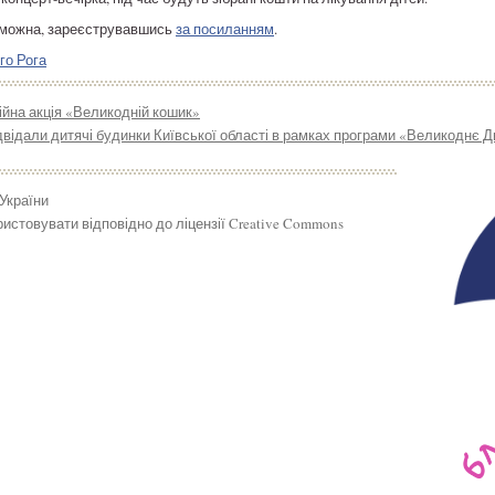
 можна, зареєструвавшись
за посиланням
.
го Рога
ійна акція «Великодній кошик»
відали дитячі будинки Київської області в рамках програми «Великоднє 
 України
истовувати відповідно до ліцензії Creative Commons