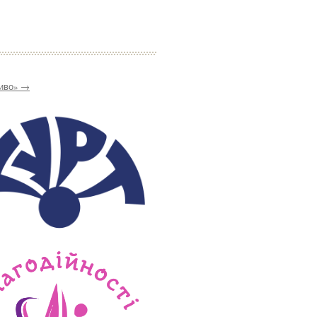
Диво»
→