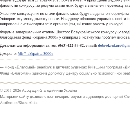
Форум відбудеться 21 травня 2013 року в Києві, у приміщенні Будинку уч
фіналістів конкурсу, за результатами яких будуть визначені переможці та
Учасники конкурсу, які не стали фіналістами, будуть відзначені сертифік
Університету менеджменту освіти. На адресу обласних управлінь освіти і 
направлені листи-подяки всім організаціям, які взяли участь у конкурсі.
Форум є завершальним етапом Шостого Всеукраїнського конкурсу благоді
благодійний фонд «Україна 3000» у співпраці з Інститутом проблем вихова
Детальніша інформація за тел. (063) 422-39-82, e-mail:
dobrokonkurs@gma
Джерело:
МБФ «Україна 3000»
←
Фонд «Благомай» реалізує в дитячих будинках Київщини програми «Дит
Фонд «Благомай» здійснив допомогу Центру соціально-психологічної реабі
© 2011-2026 Асоціація благодійників України
Матеріали сайту дозволяється використовувати відповідно до ліцензії Cr
Attribution/Share-Alike