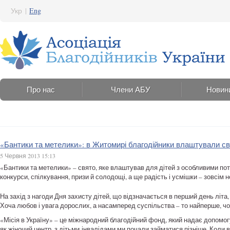
Укр
|
Eng
Про нас
Члени АБУ
Новин
«Бантики та метелики»: в Житомирі благодійники влаштували св
5 Червня 2013 15:13
«Бантики та метелики» – свято, яке влаштував для дітей з особливими по
конкурси, спілкування, призи й солодощі, а ще радість і усмішки – зовсім
На захід з нагоди Дня захисту дітей, що відзначається в перший день літа,
Хоча любов і увага дорослих, а насамперед суспільства – то найперше, чо
«Місія в Україну» – це міжнародний благодійний фонд, який надає допомогу
як жіночий центр, з дітьми-інвалідами ми почали займатися пізніше. Коли 