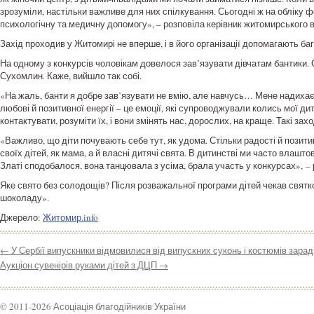
зрозуміли, настільки важливе для них спілкування. Сьогодні ж на обліку ф
психологічну та медичну допомогу», – розповіла керівник житомирського 
Захід проходив у Житомирі не вперше, і в його організації допомагають б
На одному з конкурсів чоловікам довелося зав’язувати дівчатам бантики. 
Сухомлин. Каже, вийшло так собі.
«На жаль, банти я добре зав’язувати не вмію, але навчусь… Мене надихає 
любові й позитивної енергії – це емоції, які супроводжували колись мої дитя
контактувати, розуміти їх, і вони змінять нас, дорослих, на краще. Такі з
«Важливо, що діти почувають себе тут, як удома. Стільки радості й позитивн
своїх дітей, як мама, а й власні дитячі свята. В дитинстві ми часто влашт
Златі сподобалося, вона танцювала з усіма, брала участь у конкурсах», 
Яке свято без солодощів? Після розважальної програми дітей чекав святк
шоколаду».
Джерело:
Житомир.info
←
У Сербії випускники відмовилися від випускних суконь і костюмів зара
Аукціон сувенірів руками дітей з ДЦП
→
© 2011-2026 Асоціація благодійників України