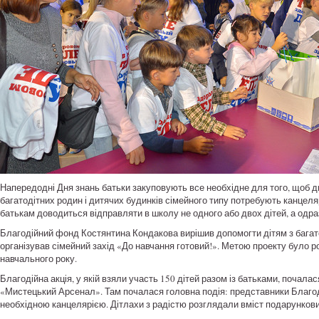
Напередодні Дня знань батьки закуповують все необхідне для того, щоб ди
багатодітних родин і дитячих будинків сімейного типу потребують канцеляр
батькам доводиться відправляти в школу не одного або двох дітей, а одраз
Благодійний фонд Костянтина Кондакова вирішив допомогти дітям з багато
організував сімейний захід «До навчання готовий!». Метою проекту було 
навчального року.
Благодійна акція, у якій взяли участь 150 дітей разом із батьками, почала
«Мистецький Арсенал». Там почалася головна подія: представники Благод
необхідною канцелярією. Дітлахи з радістю розглядали вміст подарункови