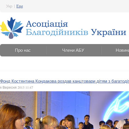
Укр
|
Eng
Про нас
Члени АБУ
Новин
Фонд Костянтина Кондакова роздав канцтовари дітям з багатоді
6 Вересня 2013 11:47