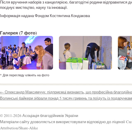
Після вручення наборів з канцелярією, багатодітні родини відправилися 
поєднує мистецтво, науку та інновації.
Інформація надана Фондом Костянтина Кондакова
Галерея
(7 фото)
* Для перегляду клікніть на фото
←
Олександр Максимчук: підприємці визнають, що професійна благодійна д
Волинські байкери зібрали понад 5 тисяч гривень та поїдуть із подарунка
© 2011-2026 Асоціація благодійників України
Матеріали сайту дозволяється використовувати відповідно до ліцензії Cr
Attribution/Share-Alike