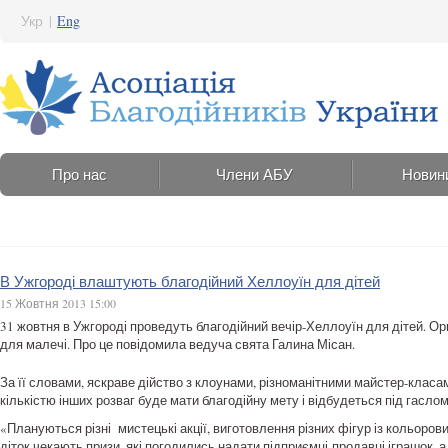
Укр
|
Eng
Про нас
Члени АБУ
Новин
В Ужгороді влаштують благодійний Хеллоуїн для дітей
15 Жовтня 2013 15:00
31 жовтня в Ужгороді проведуть благодійний вечір-Хеллоуїн для дітей. Орг
для малечі. Про це повідомила ведуча свята Галина Місан.
За її словами, яскраве дійство з клоунами, різноманітними майстер-кла
кількістю інших розваг буде мати благодійну мету і відбудеться під гаслом
«Плануються різні мистецькі акції, виготовлення різних фігур із кольорови
діток чекають призи, які погодились надати підприємці-продавці іграшок, 