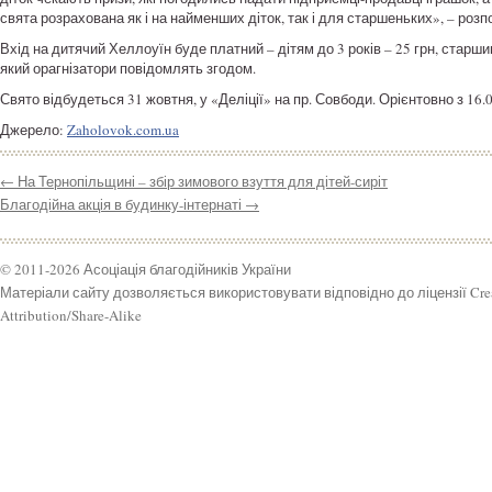
свята розрахована як і на найменших діток, так і для старшеньких», – ро
Вхід на дитячий Хеллоуїн буде платний – дітям до 3 років – 25 грн, старшим
який орагнізатори повідомлять згодом.
Свято відбудеться 31 жовтня, у «Деліції» на пр. Совбоди. Орієнтовно з 16.0
Джерело:
Zaholovok.com.ua
←
На Тернопільщині – збір зимового взуття для дітей-сиріт
Благодійна акція в будинку-інтернаті
→
© 2011-2026 Асоціація благодійників України
Матеріали сайту дозволяється використовувати відповідно до ліцензії Cr
Attribution/Share-Alike