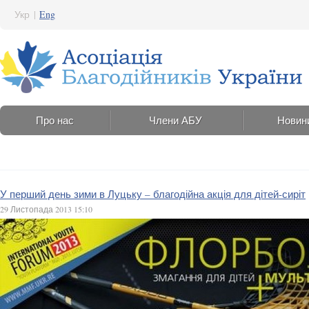
Укр
|
Eng
Про нас
Члени АБУ
Новин
У перший день зими в Луцьку – благодійна акція для дітей-сиріт
29 Листопада 2013 15:10