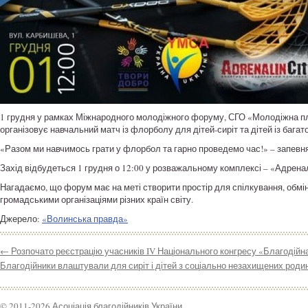
1 грудня у рамках Міжнародного молодіжного форуму, СГО «Молодіжна п
організовує навчальний матч із флорболу для дітей-сиріт та дітей із багат
«Разом ми навчимось грати у флорбол та гарно проведемо час!» – запевня
Захід відбудеться 1 грудня о 12:00 у розважальному комплексі – «Адренал
Нагадаємо, що форум має на меті створити простір для спілкування, обм
громадськими організаціями різних країн світу.
Джерело:
«Волинська правда»
←
Розпочато реєстрацію учасників IV Національного конгресу «Благодійн
Благодійники влаштували для сиріт і дітей з соціально незахищених роди
© 2011-2026 Асоціація благодійників України