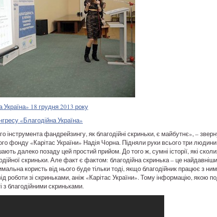
 Україна» 18 грудня 2013 року
нгресу «Благодійна Україна»
кого інструмента фандрейзингу, як благодійні скриньки, є майбутнє», – зве
го фонду «Карітас України» Надія Чорна. Підняли руки всього три людини. 
шають далеко позаду цей простий прийом. До того ж, сумні історії, які ско
годійної скриньки. Але факт є фактом: благодійна скринька – це найдавніш
альна користь від нього буде тільки тоді, якщо благодійник працює з ним
від роботи зі скриньками, аніж «Карітас України». Тому інформацію, якою 
і з благодійними скриньками.