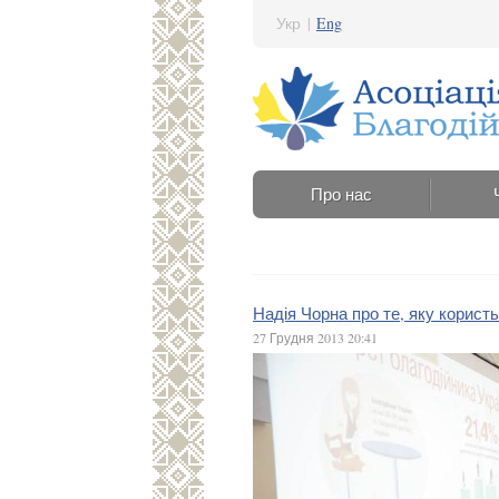
Укр
|
Eng
Про нас
Надія Чорна про те, яку корист
27 Грудня 2013 20:41