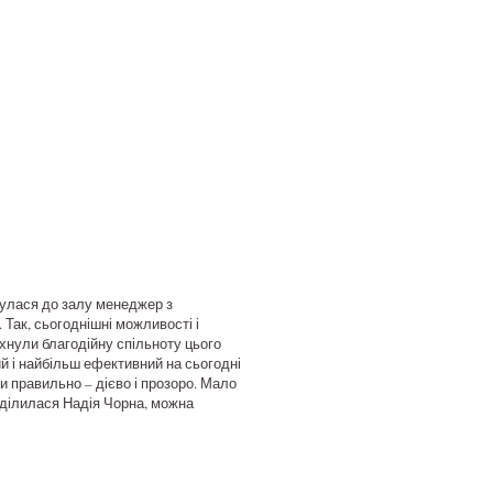
рнулася до залу менеджер з
Так, сьогоднішні можливості і
лихнули благодійну спільноту цього
ий і найбільш ефективний на сьогодні
и правильно – дієво і прозоро. Мало
поділилася Надія Чорна, можна