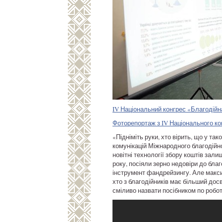
IV Національний конгрес «Благодійна
Фоторепортаж з IV Національного ко
«Підніміть руки, хто вірить, що у та
комунікацій Міжнародного благодійно
новітні технології збору коштів зали
року, посіяли зерно недовіри до бла
інструмент фандрейзингу. Але максим
хто з благодійників має більший дос
сміливо назвати посібником по робот