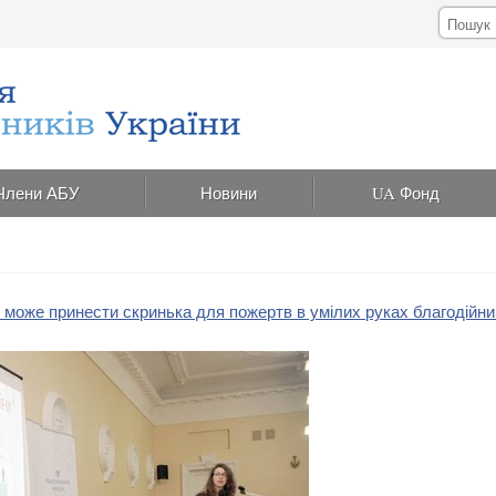
Члени АБУ
Новини
UA Фонд
ь може принести скринька для пожертв в умілих руках благодійни