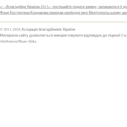
←
«Благодійна Україна-2013»: поспішайте подати заявку, залишилося 8 дн
Фонд Костянтина Кондакова передав необхідні речі Мелітопольському цент
© 2011-2026 Асоціація благодійників України
Матеріали сайту дозволяється використовувати відповідно до ліцензії Cr
Attribution/Share-Alike