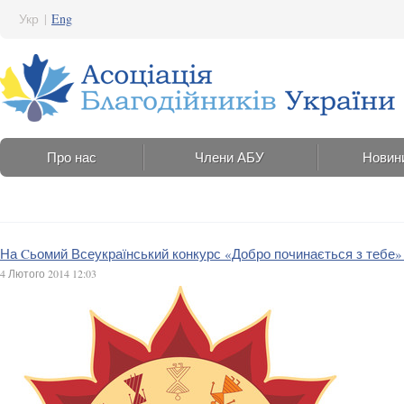
Укр
|
Eng
Про нас
Члени АБУ
Новин
На Cьомий Всеукраїнський конкурс «Добро починається з тебе» 
4 Лютого 2014 12:03