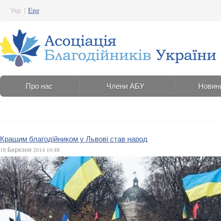
Укр
|
Eng
Про нас
Члени АБУ
Новин
Кращим благодійником у Львові став народ
18 Березня 2014 10:48