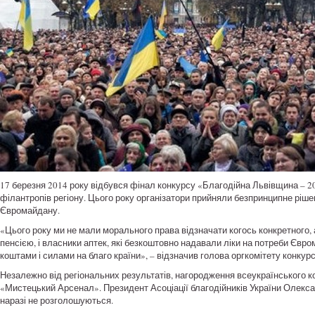
17 березня 2014 року відбувся фінал конкурсу «Благодійна Львівщина – 2
філантропів регіону. Цього року організатори прийняли безпринципне ріше
Євромайдану.
«Цього року ми не мали морального права відзначати когось конкретного, 
пенсією, і власники аптек, які безкоштовно надавали ліки на потреби Євро
коштами і силами на благо країни», – відзначив голова оргкомітету конку
Незалежно від регіональних результатів, нагородження всеукраїнського 
«Мистецький Арсенал». Президент Асоціації благодійників України Олексан
наразі не розголошуються.