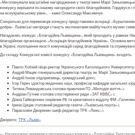
«Ми планували масштабне нагородження у театрі імені Марії Заньковецької
конкурсу вирішили по-іншому нагородити своїх благодійників. Горджуся і п
на всеукраїнському рівні», – каже Олександр Максимчук.
Спеціально для переможців конкурсу представники асоціації «Бурштиновий
добра». Львівські нагороди стануть експонатами майбутнього музею симв
Нагадаємо, конкурс «Благодійна Львівщина», який проходить у рамках На
благодійною організацією «Асоціація благодійників України». Основна мет
в Україні, поліпшення якості комунікацій серед благодійників та отримувач
До складу Конкурсної комісії конкурсу «Благодійна Львівщина» входять:
Павло Хобзей (віце-ректор Українського Католицького Університету)
Андрій Мацяк (генеральний директор театру ім. Марії Заньковецької
Андрій Іонов (підприємець, громадський діяч);
Ігор Герич (доктор медичних наук, професор кафедри загальної хіру
Тетяна Левандовська (голова правління ГО «Мелодія життя»);
Андріан Гутник (голова спостережної ради «ЗАТ КВВС»);
Діана Гайворонюк (керівник PR та креативного відділу ФМ «Галичин
Ірина Цицак (головний редактор газети «Львівська пошта»);
Парасковія Дворянин (шеф-редактор ТРК «Люкс»).
Джерело:
ТРК «Львів»
←
Нагороджені переможці регіонального конкурсу «Благодійна Херсонщи