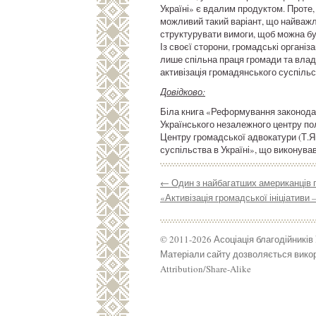
Україні» є вдалим продуктом. Проте,
можливий такий варіант, що найважл
структурувати вимоги, щоб можна бу
Із своєї сторони, громадські організ
лише спільна праця громади та влад
активізація громадянського суспіль
Довідково:
Біла книга «Реформування законодав
Українського незалежного центру пол
Центру громадської адвокатури (Т.
суспільства в Україні», що виконув
←
Один з найбагатших американців п
«Активізація громадської ініціативи
© 2011-2026 Асоціація благодійників
Матеріали сайту дозволяється викор
Attribution/Share-Alike