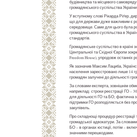
будівництва та місцевого самоврядув
громадянського суспільства України
У вступному слові Рікарда Ріґер, ди
що для держави дуже важливим є роз
середовище. Саме для цього була р
громадянського суспільства в Україн
стандартів.
Громадянське суспільство в країні з
Центральної та Східної Європи зокре
Freedom House), упродовж останніх р
Як зазначив Максим Лациба, Українсь
населення зареєстровано лише 14 гром
громадян залучені до діяльності гро
За словами експерта, зовнішнім об
наприклад: строки реєстрації ГО – 30
для діяльності ГО та БО; фактична 
підтримки ГО розподіляється без пр
закупівель.
Про складнощі процедур реєстрації т
громадської адвокатури. За словами 
БО – в органах юстиції, потім – вкл
значними перешкодами.