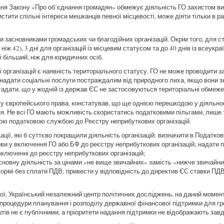
ння Закону «Про об’єднання громадян» обмежує діяльність ГО захистом вик
истити спільні інтереси мешканців певної місцевості, може діяти тільки в ра
 засновниками громадських чи благодійних організацій. Окрім того, для с
іж 42), 3 дні для організацій із місцевим статусом та до 40 днів із всеук
і більший, ніж для юридичних осіб.
рганізацій є наявність територіального статусу. ГО не може проводити з
надати соціальні послуги постраждалим від природного лиха, якщо вони 
гадати, що у жодній із держав ЄС не застосовуються територіальні обмеже
у європейського права, констатував, що ще однією перешкодою у діяльнос
я. Не всі ГО мають можливість скористатись податковими пільгами, лише т
ою податковою службою до Реєстру неприбуткових організацій.
ції, які б суттєво покращили діяльність організацій: визначити в Податко
ови у включення ГО або БФ до реєстру неприбуткових організацій; надати
включенні до реєстру неприбуткових організацій;
сновну діяльність за цінами «не вище звичайних» замість «нижче звичайни
ормі без сплати ПДВ; привести у відповідність до директив ЄС ставки ПДВ
ої, Український незалежний центр політичних досліджень, на даний момен
а процедури планування і розподілу державної фінансової підтримки для г
ів не є публічними, а пріоритети надання підтримки не відображають завд