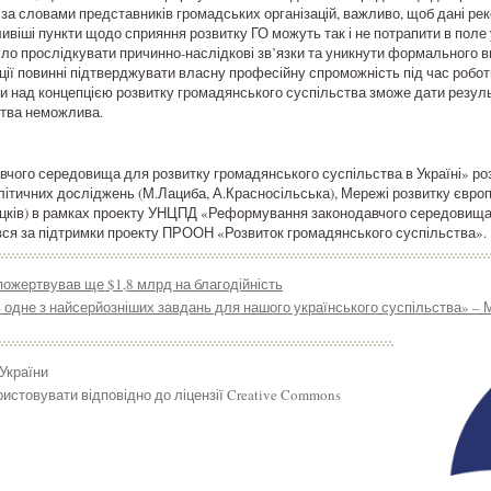
 за словами представників громадських організацій, важливо, щоб дані ре
ивіші пункти щодо сприяння розвитку ГО можуть так і не потрапити в поле
ло прослідкувати причинно-наслідкові зв’язки та уникнути формального в
ації повинні підтверджувати власну професійну спроможність під час роботи
и над концепцією розвитку громадянського суспільства зможе дати результ
ства неможлива.
чого середовища для розвитку громадянського суспільства в Україні» ро
ітичних досліджень (М.Лациба, А.Красносільська), Мережі розвитку європе
Яцків) в рамках проекту УНЦПД «Реформування законодавчого середовища
ався за підтримки проекту ПРООН «Розвиток громадянського суспільства».
ожертвував ще $1,8 млрд на благодійність
 – одне з найсерйозніших завдань для нашого українського суспільства» –
 України
истовувати відповідно до ліцензії Creative Commons