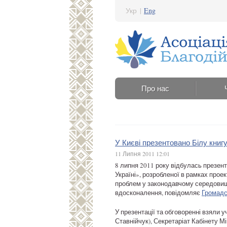
Укр
|
Eng
Про нас
У Києві презентовано Білу книг
11 Липня 2011 12:01
8 липня 2011 року відбулась презен
Україні», розробленої в рамках про
проблем у законодавчому середовищі
вдосконалення, повідомляє
Громадс
У презентації та обговоренні взяли у
Ставнійчук), Секретаріат Кабінету Мі