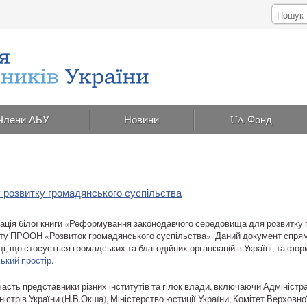
Члени АБУ
Новини
UA Фонд
у розвитку громадянського суспільства
тація білої книги «Реформування законодавчого середовища для розвитку 
екту ПРООН «Розвиток громадянського суспільства». Даний документ спря
, що стосується громадських та благодійних організацій в Україні, та фо
ький простір
.
часть представники різних інститутів та гілок влади, включаючи Адміністр
ністрів України (Н.В.Окша), Міністерство юстиції України, Комітет Верховн