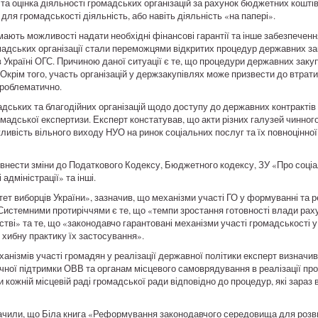
та оцінка діяльності громадських організацій за рахунок бюджетних коштів
 для громадськості діяльність, або навіть діяльність «на папері».
 мають можливості надати необхідні фінансові гарантії та інше забезпеченн
омадських організації стали переможцями відкритих процедур державних за
в Україні ОГС. Причиною даної ситуації є те, що процедури державних зак
 Окрім того, участь організацій у держзакупівлях може призвести до втрат
проблематично.
ських та благодійних організацій щодо доступу до державних контрактів
мадської експертизи. Експерт констатував, що акти різних галузей чинно
ивість вільного виходу НУО на ринок соціальних послуг та їх повноцінної у
о внести зміни до Податкового Кодексу, Бюджетного кодексу, ЗУ «Про соці
адміністрації» та інші.
 виборців України», зазначив, що механізми участі ГО у формуванні та ре
истемними протиріччями є те, що «темпи зростання готовності влади рах
тві» та те, що «законодавчо гарантовані механізми участі громадськості у
хибну практику їх застосування».
нізмів участі громадян у реалізації державної політики експерт визначив
ої підтримки ОВВ та органам місцевого самоврядування в реалізації про
 кожній місцевій раді громадської ради відповідно до процедур, які зараз в
начили, що Біла книга «Реформування законодавчого середовища для розв