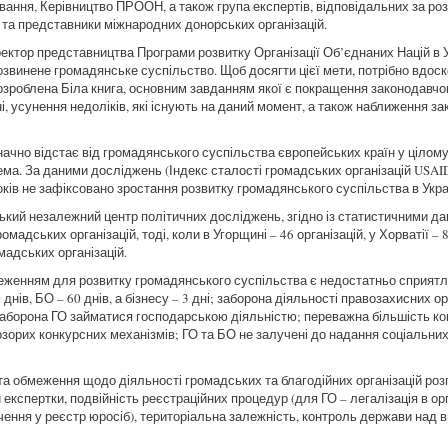
ання, Керівництво ПРООН, а також група експертів, відповідальних за роз
 та представники міжнародних донорських організацій.
ректор представництва Програми розвитку Організації Об’єднаних Націй в 
винене громадянське суспільство. Щоб досягти цієї мети, потрібно вдо
озроблена Біла книга, основним завданням якої є покращення законодавч
і, усунення недоліків, які існують на даний момент, а також наближення 
начно відстає від громадянського суспільства європейських країн у цілому
ма. За даними досліджень (Індекс сталості громадських організацій USAID
оків не зафіксовано зростання розвитку громадянського суспільства в Украї
кий незалежний центр політичних досліджень, згідно із статистичними дан
адських організацій, тоді, коли в Угорщині – 46 організацій, у Хорватії – 8
мадських організацій.
меженням для розвитку громадянського суспільства є недостатньо сприят
 днів, БО – 60 днів, а бізнесу – 3 дні; заборона діяльності правозахисних 
заборона ГО займатися господарською діяльністю; переважна більшість ко
озорих конкурсних механізмів; ГО та БО не залучені до надання соціальни
а обмеження щодо діяльності громадських та благодійних організацій роз
експертки, подвійність реєстраційних процедур (для ГО – легалізація в ор
ючення у реєстр юросіб), територіальна залежність, контроль держави над 