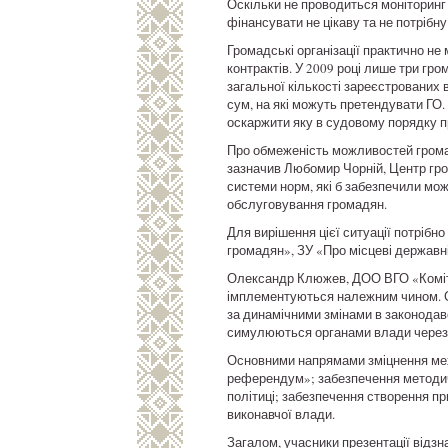
Оскільки не проводиться моніторинг 
фінансувати не цікаву та не потрібну
Громадські організації практично не
контрактів. У 2009 році лише три гр
загальної кількості зареєстрованих 
сум, на які можуть претендувати ГО.
оскаржити яку в судовому порядку 
Про обмеженість можливостей громад
зазначив Любомир Чорній, Центр гро
системи норм, які б забезпечили можл
обслуговування громадян.
Для вирішення цієї ситуації потрібн
громадян», ЗУ «Про місцеві державні 
Олександр Клюжев, ДОО ВГО «Комітет
імплементуються належним чином. С
за динамічними змінами в законодавс
симулюються органами влади через 
Основними напрямами зміцнення меха
референдум»; забезпечення методичн
політиці; забезпечення створення при
виконавчої влади.
Загалом, учасники презентації відз