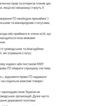
лючно прав та інтересів членів цих
зі, якщо всі мешканці стануть її
творення ГО необхідно принаймні 3
раїнським та міжнародним статусами,
аходи або приймати в члени осіб, що
знаходяться поза межами
ння.
ті громадських та благодійних
і, які отримали статус
вому кодексі або постанові КМУ
 право ГО обирати спрощену систему
х»; відновити право ГО надавати
 на соціально важливі товари і
т законодавством України не
ромадських організацій. Дуже часто
ання державної політики.