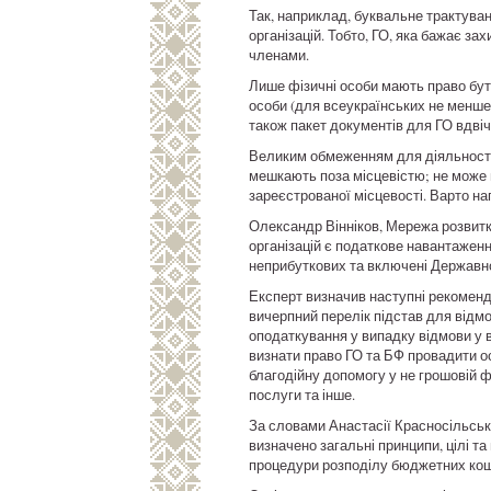
Так, наприклад, буквальне трактува
організацій. Тобто, ГО, яка бажає зах
членами.
Лише фізичні особи мають право бути
особи (для всеукраїнських не менше н
також пакет документів для ГО вдвіч
Великим обмеженням для діяльності о
мешкають поза місцевістю; не може 
зареєстрованої місцевості. Варто на
Олександр Вінніков, Мережа розвитк
організацій є податкове навантаженн
неприбуткових та включені Державн
Експерт визначив наступні рекоменда
вичерпний перелік підстав для відм
оподаткування у випадку відмови у 
визнати право ГО та БФ провадити о
благодійну допомогу у не грошовій ф
послуги та інше.
За словами Анастасії Красносільськ
визначено загальні принципи, цілі т
процедури розподілу бюджетних кошт