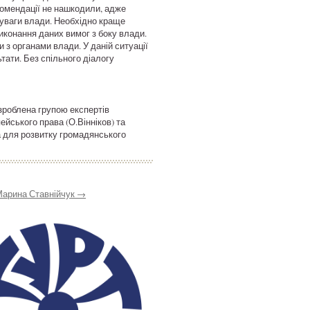
комендації не нашкодили, адже
 уваги влади. Необхідно краще
иконання даних вимог з боку влади.
 з органами влади. У даній ситуації
ати. Без спільного діалогу
зроблена групою експертів
йського права (О.Вінніков) та
 для розвитку громадянського
 Марина Ставнійчук
→