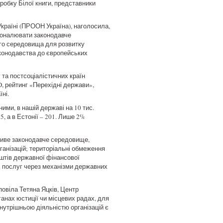
робку Білої книги, представники
Україні (ПРООН Україна), наголосила,
сконалювати законодавче
ого середовища для розвитку
законодавства до європейських
 та постсоціалістичних країн
, рейтинг «Перехідні держави»,
ні.
ими, в нашій державі на 10 тис.
5, а в Естонії – 201. Лише 2%
ливе законодавче середовище,
організацій; територіальні обмеження
штів державної фінансової
х послуг через механізми державних
повіла Тетяна Яцків, Центр
ганах юстиції чи місцевих радах, для
внутрішньою діяльністю організацій є