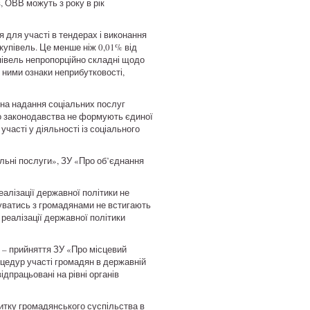
, ОВВ можуть з року в рік
я для участі в тендерах і виконання
купівель. Це менше ніж 0,01% від
упівель непропорційно складні щодо
и ними ознаки неприбутковості,
 на надання соціальних послуг
го законодавства не формують єдиної
часті у діяльності із соціального
альні послуги», ЗУ «Про об’єднання
алізації державної політики не
уватись з громадянами не встигають
 реалізації державної політики
 – прийняття ЗУ «Про місцевий
цедур участі громадян в державній
ідпрацьовані на рівні органів
итку громадянського суспільства в