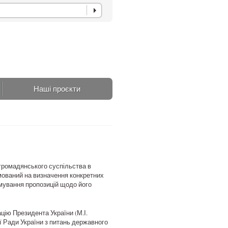
Наші проєкти
громадянського суспільства в
мований на визначення конкретних
рмування пропозицій щодо його
ацію Президента України (М.І.
ої Ради України з питань державного