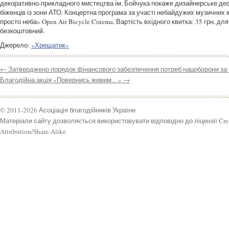
декоративно-прикладного мистецтва ім. Бойчука покаже дизайнерське дефіл
біженців із зони АТО. Концертна програма за участі небайдужих музичних ко
просто неба» Open Air Bicycle Cinema. Вартість вхідного квитка: 35 грн, для 
безкоштовний.
Джерело:
«Хрещатик»
←
Затверджено порядок фінансового забезпечення потреб нацоборони за 
Благодійна акція «Повернись живим…»
→
© 2011-2026 Асоціація благодійників України
Матеріали сайту дозволяється використовувати відповідно до ліцензії Cr
Attribution/Share-Alike