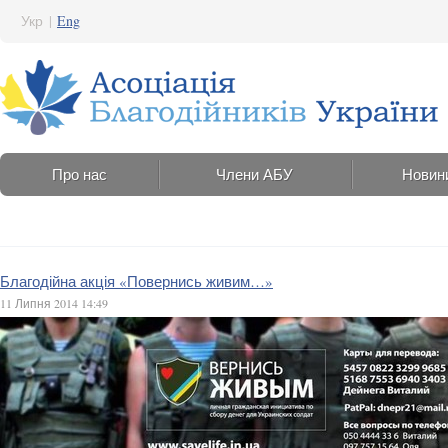
Укр
|
Eng
Про нас
Члени АБУ
Новин
Благодійна акція «Повернись живим…»
11 Липня 2014 14:49