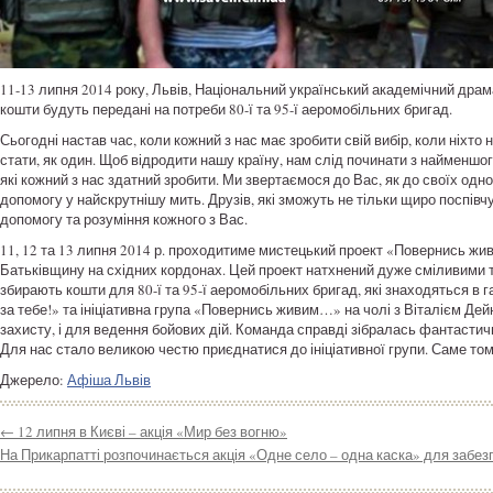
11-13 липня 2014 року, Львів, Національний український академічний драмати
кошти будуть передані на потреби 80-ї та 95-ї аеромобільних бригад.
Сьогодні настав час, коли кожний з нас має зробити свій вибір, коли ніхт
стати, як один. Щоб відродити нашу країну, нам слід починати з найменшого
які кожний з нас здатний зробити. Ми звертаємося до Вас, як до своїх одно
допомогу у найскрутнішу мить. Друзів, які зможуть не тільки щиро поспівч
допомогу та розуміння кожного з Вас.
11, 12 та 13 липня 2014 р. проходитиме мистецький проект «Повернись жив
Батьківщину на східних кордонах. Цей проект натхнений дуже сміливими т
збирають кошти для 80-ї та 95-ї аеромобільних бригад, які знаходяться в
за тебе!» та ініціативна група «Повернись живим…» на чолі з Віталієм Де
захисту, і для ведення бойових дій. Команда справді зібралась фантастична
Для нас стало великою честю приєднатися до ініціативної групи. Саме том
Джерело:
Афіша Львів
←
12 липня в Києві – акція «Мир без вогню»
На Прикарпатті розпочинається акція «Одне село – одна каска» для забез