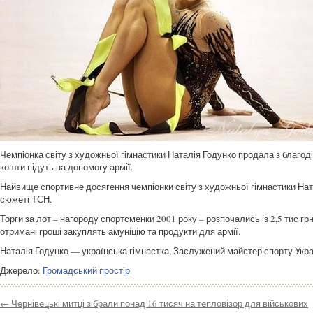
Чемпіонка світу з художньої гімнастики Наталія Годунко продала з благодій
кошти підуть на допомогу армії.
Найвище спортивне досягення чемпіонки світу з художньої гімнастики Натал
сюжеті ТСН.
Торги за лот – нагороду спортсменки 2001 року – розпочались із 2,5 тис грн
отримані гроші закуплять амуніцію та продукти для армії.
Наталія Годунко — українська гімнастка, Заслужений майстер спорту Украї
Джерело:
Громадський простір
←
Чернівецькі митці зібрали понад 16 тисяч на тепловізор для військових