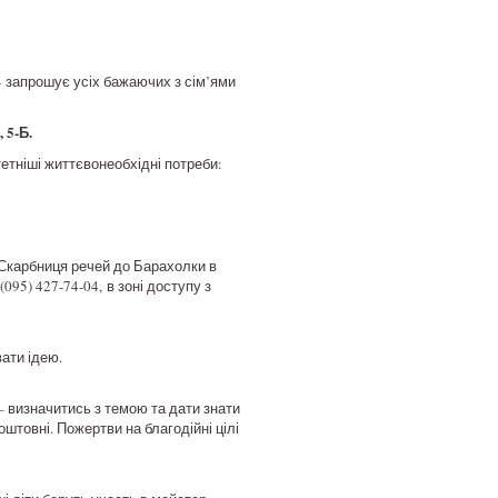
 запрошує усіх бажаючих з сім’ями
 5-Б.
тетніші життєвонеобхідні потреби:
 Скарбниця речей до Барахолки в
95) 427-74-04, в зоні доступу з
ати ідею.
 – визначитись з темою та дати знати
товні. Пожертви на благодійні цілі