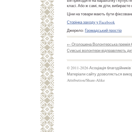
Ви приходите на барахолку і купуєте
класі. Або ж самі, як діти, вибираєте
Ціни на товари мають бути фіксовани
Сторінка заходу у Facebook
Джерело:
Громадський простір
←
Оголошена Волонтерська премія
Сумські волонтери відправляють дит
© 2011-2026 Асоціація благодійників
Матеріали сайту дозволяється викор
Attribution/Share-Alike