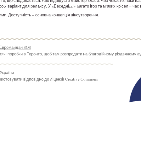
 те, що сподобається. Або відвідуєте майстер-класи. Або чекаєте, поки ваш
 собі варіант для релаксу. У «Беседніzzі» багато ігор та м’яких крісел – час
ми. Доступність – основна концепція ціноутворення.
 Євромайдан SOS
ячі поробки в Торонто, щоб там розпродати на благодійному різдвяному ау
 України
истовувати відповідно до ліцензії Creative Commons