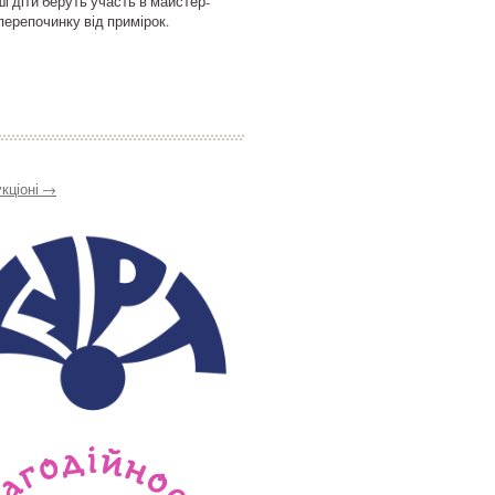
і діти беруть участь в майстер-
 перепочинку від примірок.
кціоні
→