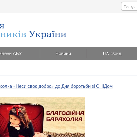
Члени АБУ
Новини
UA Фонд
ахолка «Неси своє добро» до Дня боротьби зі СНІДом