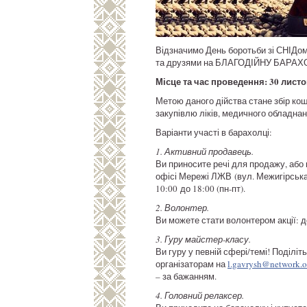
Відзначимо День боротьби зі СНІДом
та друзями на БЛАГОДІЙНУ БАРА
Місце та час проведення: 30 листоп
Метою даного дійства стане збір кош
закупівлю ліків, медичного обладнан
Варіанти участі в барахолці:
1. Активний продавець.
Ви приносите речі для продажу, або
офісі Мережі ЛЖВ (вул. Межигірська,
10:00 до 18:00 (пн-пт).
2. Волонтер.
Ви можете стати волонтером акції: д
3. Гуру майстер-класу.
Ви гуру у певній сфері/темі! Поділі
організаторам на
l.gavrysh@network.o
– за бажанням.
4. Головний релаксер.