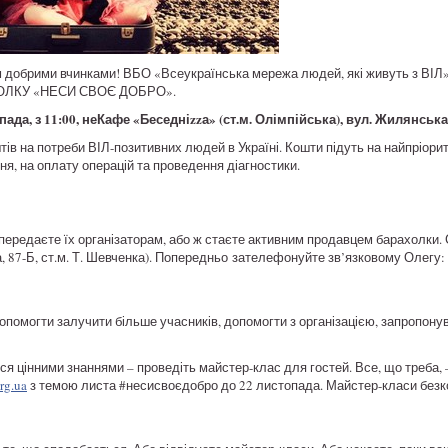
 добрими вчинками! ВБО «Всеукраїнська мережа людей, які живуть з ВІЛ»
ХОЛКУ «НЕСИ СВОЄ ДОБРО».
ада, з 11:00, неКафе «Беседніzzа» (ст.м. Олімпійська), вул. Жилянська,
тів на потреби ВІЛ-позитивних людей в Україні. Кошти підуть на найпріори
ня, на оплату операцій та проведення діагностики.
 передаєте їх організаторам, або ж стаєте активним продавцем барахолки.
 87-Б, ст.м. Т. Шевченка). Попередньо зателефонуйте зв’язковому Олегу: (0
опомогти залучити більше учасників, допомогти з організацією, запропонув
ться цінними знаннями – проведіть майстер-клас для гостей. Все, що треба,
rg.ua
з темою листа #несисвоєдобро до 22 листопада. Майстер-класи безкош