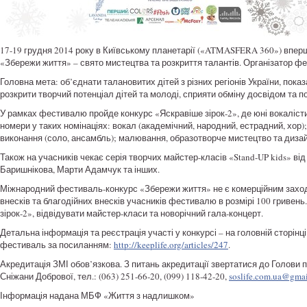
17-19 грудня 2014 року в Київському планетарії («ATMASFERA 360») впер
«Збережи життя» – свято мистецтва та розкриття талантів. Організатор 
Головна мета: об’єднати талановитих дітей з різних регіонів України, показ
розкрити творчий потенціал дітей та молоді, сприяти обміну досвідом та п
У рамках фестивалю пройде конкурс «Яскравіше зірок-2», де юні вокалісти
номери у таких номінаціях: вокал (академічний, народний, естрадний, хор)
виконання (соло, ансамбль); малювання, образотворче мистецтво та дизай
Також на учасників чекає серія творчих майстер-класів «Stand-UP kids» ві
Баришнікова, Марти Адамчук та інших.
Міжнародний фестиваль-конкурс «Збережи життя» не є комерційним захо
внесків та благодійних внесків учасників фестивалю в розмірі 100 гривен
зірок-2», відвідувати майстер-класи та новорічний гала-концерт.
Детальна інформація та реєстрація участі у конкурсі – на головній сторінці
фестиваль за посиланням:
http://keeplife.org/articles/247
.
Акредитація ЗМІ обов’язкова. З питань акредитації звертатися до Голов
Сніжани Добрової, тел.: (063) 251-66-20, (099) 118-42-20,
soslife.com.ua@gma
Інформація надана МБФ «Життя з надлишком»