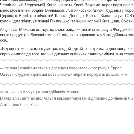
Чернігівській, Черкаській, Київській та м. Києві. Зокрема, через партнерів
малозабезпечені родини Вінницької, Житомирської (дитячі будинки у Корост
Церква, с. Вербівка) областей, Карітас Донецьк, Карітас Хмельницьк, ТОВ і
колонії для жінок, ув’язнені Прилуцької та інших колоній Київщини, Союзи б
Акція «Св. Миколай влітку» вдалася завдяки тісній співпраці із Фондом Foo
свою продукцію. Вказані компанії плідно співпрацюють з благодійними о
осіб.
«Від свого імені та імені усіх цих людей і дітей, які отримали допомогу, 
спричинилися до того, щоб на дитячих обличчях сяяли усмішки, а на стареч
←
Українці ознайомляться з досвідом волонтерського руху в Європі
Одеські студенти допомагають сиротам зібрати портфель до школи
→
© 2011-2026 Асоціація благодійників України
Матеріали сайту дозволяється використовувати відповідно до ліцензії Cr
Attribution/Share-Alike