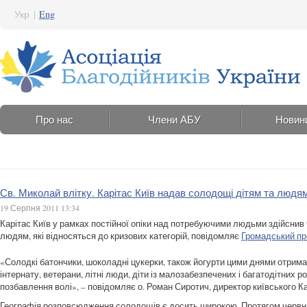
Укр
|
Eng
Про нас
Члени АБУ
Новин
Св. Миколай влітку. Карітас Київ надав солодощі дітям та людям
19 Серпня 2011 13:34
Карітас Київ у рамках постійної опіки над потребуючими людьми здійсни
людям, які відносяться до кризових категорій, повідомляє
Громадський пр
«Солодкі батончики, шоколадні цукерки, також йогурти цими днями отримали 
інтернату, ветерани, літні люди, діти із малозабезпечених і багатодітних р
позбавлення волі», – повідомляє о. Роман Сиротич, директор київського Ка
Географія розповсюдження солодощів є досить широкою. Протягом червня-