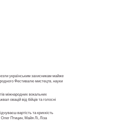
ивезли українським захисникам майже
народного Фестивалю мистецтв, науки
еатів міжнародних вокальних
квал овацій від бійців та голосні
ідчуваєш вартість та крихкість
 Олег Птицин, Майя Лі, Ліза