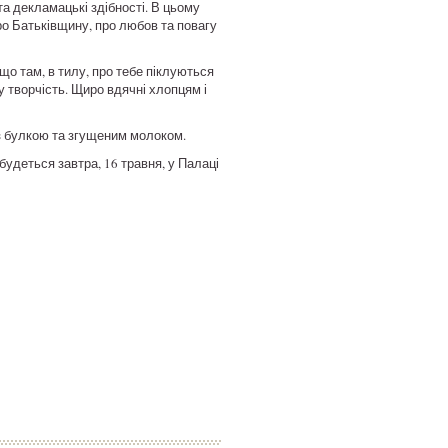
та декламацькі здібності. В цьому
ро Батьківщину, про любов та повагу
що там, в тилу, про тебе піклуються
у творчість. Щиро вдячні хлопцям і
з булкою та згущеним молоком.
удеться завтра, 16 травня, у Палаці