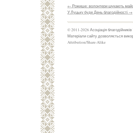
←
Рожище: волонтери шукають майст
У Луцьку буде День благодійності
→
© 2011-2026 Асоціація благодійників
Матеріали сайту дозволяється викор
Attribution/Share-Alike