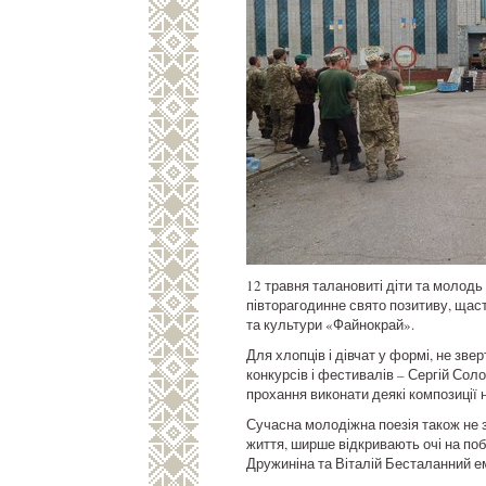
12 травня талановиті діти та молод
півторагодинне свято позитиву, щаст
та культури «Файнокрай».
Для хлопців і дівчат у формі, не зв
конкурсів і фестивалів – Сергій Соло
прохання виконати деякі композиції н
Сучасна молодіжна поезія також не з
життя, ширше відкривають очі на побу
Дружиніна та Віталій Бесталанний е