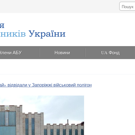
Члени АБУ
Новини
UA Фонд
» відвідали у Запоріжжі військовий полігон