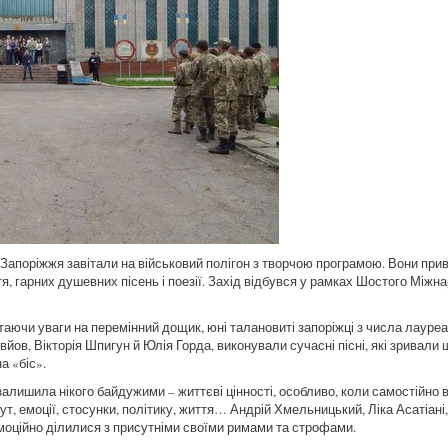
ь Запоріжжя завітали на військовий полігон з творчою програмою. Вони пр
я, гарних душевних пісень і поезії. Захід відбувся у рамках Шостого Між
ертаючи уваги на перемінний дощик, юні талановиті запоріжці з числа лаур
вйов, Вікторія Шпигун й Юлія Горда, виконували сучасні пісні, які зривали ш
а «біс».
алишила нікого байдужими – життєві цінності, особливо, коли самостійно в
т, емоції, стосунки, політику, життя… Андрій Хмельницький, Ліка Асатіані,
моційно ділилися з присутніми своїми римами та строфами.