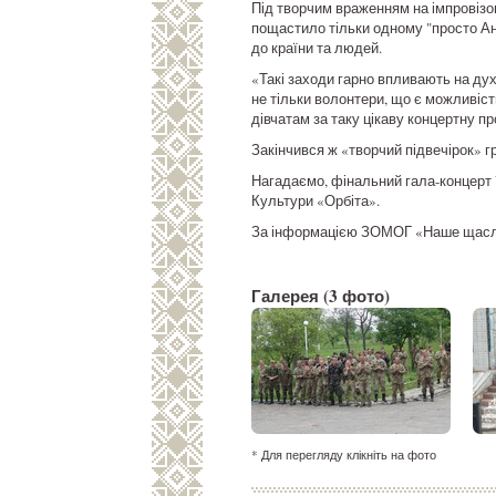
Під творчим враженням на імпровізов
пощастило тільки одному "просто Анд
до країни та людей.
«Такі заходи гарно впливають на дух
не тільки волонтери, що є можливість
дівчатам за таку цікаву концертну п
Закінчився ж «творчий підвечірок» 
Нагадаємо, фінальний гала-концерт 
Культури «Орбіта».
За інформацією ЗОМОГ «Наше щасл
Галерея
(3 фото)
* Для перегляду клікніть на фото