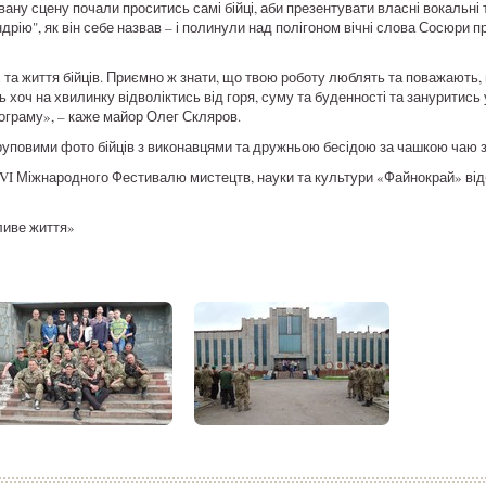
ану сцену почали проситись самі бійці, аби презентувати власні вокальні 
рію", як він себе назвав – і полинули над полігоном вічні слова Сосюри п
 та життя бійців. Приємно ж знати, що твою роботу люблять та поважають, 
 хоч на хвилинку відволіктись від горя, суму та буденності та зануритись 
рограму», – каже майор Олег Скляров.
груповими фото бійців з виконавцями та дружньою бесідою за чашкою чаю 
VI Міжнародного Фестивалю мистецтв, науки та культури «Файнокрай» відб
иве життя»