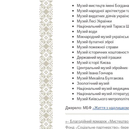
Музей мистецтв імені Богдана
Музей народної архітектури т
Музей видатних діячів україн
Музей Лесі Українки
Національний музей Тараса 
Музей води
Міжнародний музей українськ
Музей булатної зброї
Музей пожежної справи
Музей історичних коштовност
Державний музей іграшки
Музей історії Києва
Центральний музей збройних 
Музей Івана Гончара
Музей Михайла Булгакова
Зоологічний музей
Національний музей медицини
Національний музей літератур
Музей Київського метрополітен
Джерело: МБФ
«Життя з надлишком
←
Благодійний ярмарок «Мистецтво 
Фонд «Соціальне партнерство» бере 