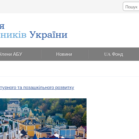
Члени АБУ
Новини
UA Фонд
ьтурного та позашкільного розвитку