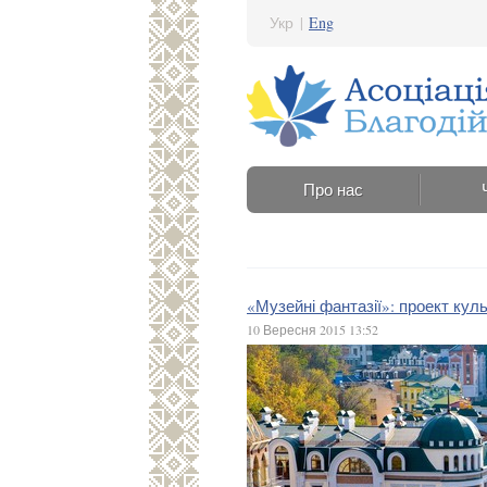
Укр
|
Eng
Про нас
«Музейні фантазії»: проект кул
10 Вересня 2015 13:52