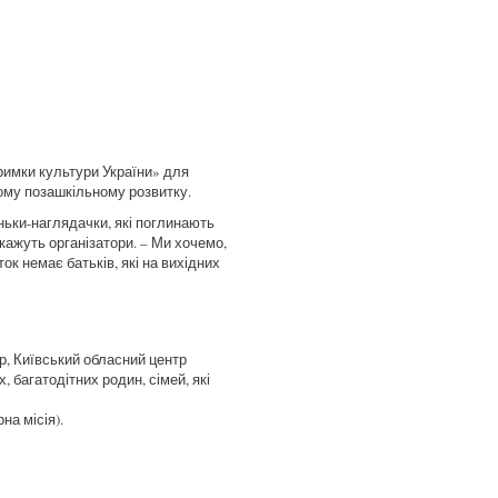
римки культури України» для
ьому позашкільному розвитку.
оньки-наглядачки, які поглинають
 кажуть організатори. – Ми хочемо,
к немає батьків, які на вихідних
р, Київський обласний центр
, багатодітних родин, сімей, які
на місія).