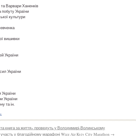
 та Варвари Ханенків
а побуту України
ської культури
Шевченка
ої вишивки
ей України
сил України
 України
и України
у та ін.
»
та книга за життя» проведуть у Володимирі-Волинському
участь у благодійному марафоні Wizz Air Kyiv City Marathon
→