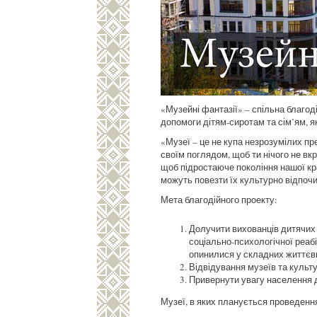
«Музейні фантазії» – спільна благо
допомоги дітям-сиротам та сім’ям, я
«Музеї – це не купа незрозумілих пре
своїм поглядом, щоб ти нічого не вкр
щоб підростаюче покоління нашої кра
можуть повезти їх культурно відпочи
Мета благодійного проекту:
Долучити вихованців дитячих 
соціально-психологічної реабіл
опинилися у складних життєви
Відвідування музеїв та культу
Привернути увагу населення д
Музеї, в яких планується проведення 