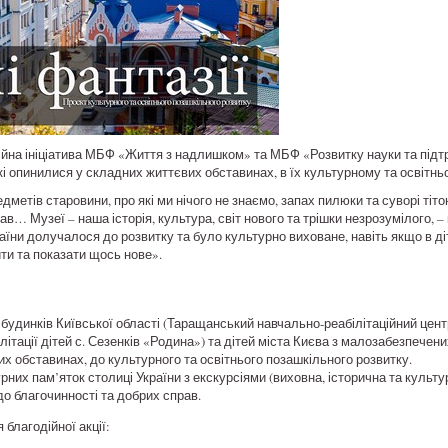
дійна ініціатива МБФ «Життя з надлишком» та МБФ «Розвитку науки та підт
кі опинилися у складних життєвих обставинах, в їх культурному та освітн
дметів старовини, про які ми нічого не знаємо, запах пилюки та суворі тіт
ав… Музеї – наша історія, культура, світ нового та трішки незрозумілого, –
їни долучалося до розвитку та було культурно виховане, навіть якщо в діто
ти та показати щось нове».
будинків Київської області (Таращанський навчально-реабілітаційний цент
ітації дітей с. Сезенків «Родина») та дітей міста Києва з малозабезпечених
х обставинах, до культурного та освітнього позашкільного розвитку.
рних пам’яток столиці України з екскурсіями (виховна, історична та культур
о благочинності та добрих справ.
благодійної акції: