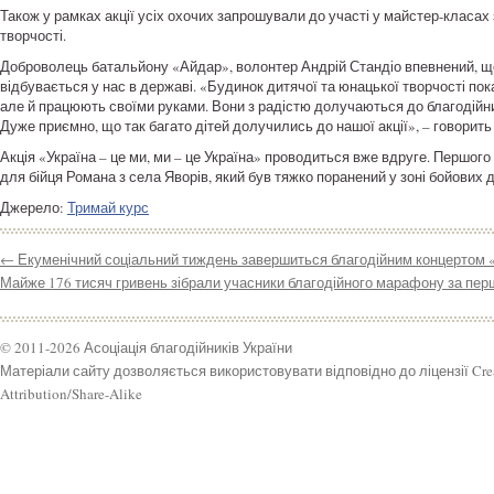
Також у рамках акції усіх охочих запрошували до участі у майстер-класах 
творчості.
Доброволець батальйону «Айдар», волонтер Андрій Стандіо впевнений, що 
відбувається у нас в державі. «Будинок дитячої та юнацької творчості пок
але й працюють своїми руками. Вони з радістю долучаються до благодійних
Дуже приємно, що так багато дітей долучились до нашої акції», – говорить
Акція «Україна – це ми, ми – це Україна» проводиться вже вдруге. Першого
для бійця Романа з села Яворів, який був тяжко поранений у зоні бойових д
Джерело:
Тримай курс
←
Екуменічний соціальний тиждень завершиться благодійним концертом
Майже 176 тисяч гривень зібрали учасники благодійного марафону за пе
© 2011-2026 Асоціація благодійників України
Матеріали сайту дозволяється використовувати відповідно до ліцензії Cr
Attribution/Share-Alike