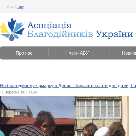
Укр
|
Eng
Про нас
Члени АБУ
Новин
На благодійному ярмарку в Долині збирають кошти для дітей, б
11 Вересня 2015 13:59