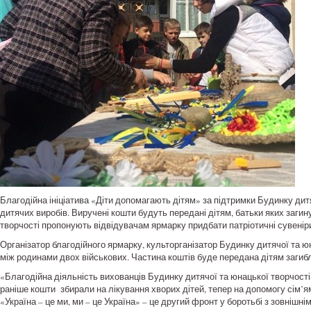
Благодійна ініціатива «Діти допомагають дітям» за підтримки Будинку дит
дитячих виробів. Виручені кошти будуть передані дітям, батьки яких заги
творчості пропонують відвідувачам ярмарку придбати патріотичні сувенір
Організатор благодійного ярмарку, культорганізатор Будинку дитячої та ю
між родинами двох військових. Частина коштів буде передана дітям загиблог
«Благодійна діяльність вихованців Будинку дитячої та юнацької творчості
раніше кошти збирали на лікування хворих дітей, тепер на допомогу сім’ям
«Україна – це ми, ми – це Україна» – це другий фронт у боротьбі з зовнішні