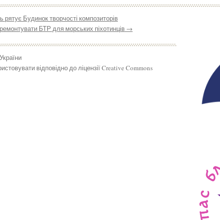
 рятує Будинок творчості композиторів
дремонтувати БТР для морських піхотинців
→
 України
истовувати відповідно до ліцензії Creative Commons