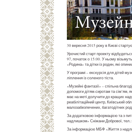
30 вересня 2015 року в Києві старту
Урочистий старт проекту відбудеться 
97, початок о 15:00. У ньому візьмут
«Родина» та дітки із родин, які опин
У програмі – екскурсія для дітей му
ліплення із соленого тіста.
«Музейні фантазії» – спільна благо
допомоги дітям-сиротам та сім’ям, 
має на меті долучити до кращих над
реабілітаційний центр, Київський обл
малозабезпечених, багатодітних род
За додатковою інформацією та з пит
надлишком» Сніжани Добрової, тел.: (
За інформацією МБФ «Життя з над