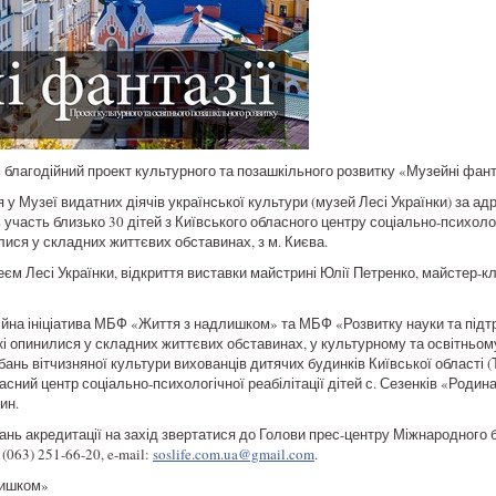
є благодійний проект культурного та позашкільного розвитку «Музейні фант
у Музеї видатних діячів української культури (музей Лесі Українки) за адр
ь участь близько 30 дітей з Київського обласного центру соціально-психологі
илися у складних життєвих обставинах, з м. Києва.
зеєм Лесі Українки, відкриття виставки майстрині Юлії Петренко, майстер-к
дійна ініціатива МБФ «Життя з надлишком» та МБФ «Розвитку науки та підт
які опинилися у складних життєвих обставинах, у культурному та освітньо
бань вітчизняної культури вихованців дитячих будинків Київської області
асний центр соціально-психологічної реабілітації дітей с. Сезенків «Родина»
ин.
ань акредитації на захід звертатися до Голови прес-центру Міжнародного 
063) 251-66-20, e-mail:
soslife.com.ua@gmail.com
.
лишком»