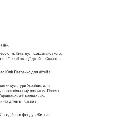
азії».
есою: м. Київ, вул. Саксаганського,
чної реабілітації дітей с. Сезенків
лас Юлії Петренко для дітей з
римки культури України» для
му позашкільному розвитку. Проект
 (Таращанський навчально-
) та дітей м. Києва з
благодійного фонду «Життя з