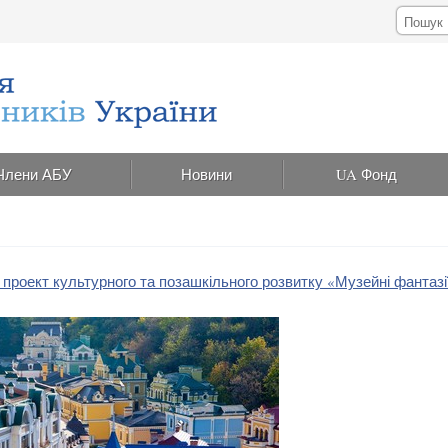
Члени АБУ
Новини
UA Фонд
 проект культурного та позашкільного розвитку «Музейні фантазі