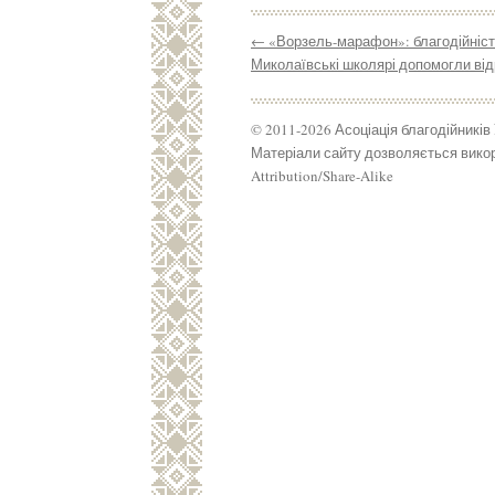
←
«Ворзель-марафон»: благодійність
Миколаївські школярі допомогли ві
© 2011-2026 Асоціація благодійників
Матеріали сайту дозволяється викор
Attribution/Share-Alike